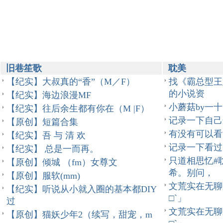
旧巷笙歌
耽美
【纪实】大叔真的“香”（M／F）
找《霸总型王
的小说资
【纪实】海边浪漫MF
小蘑菇by一
【纪实】往后余生都有你在（M |F）
记录一下自己
【原创】短篇合集
有没有可以看
【纪实】吾 与 清 欢
记录一下看过
【纪实】 总是一而再。
只道相思忆#
【原创】倾城 （fm）女尊文
希。别问，
【原创】服软(mm)
文荒实在无聊
【纪实】听说从小就入圈的基本都DIY
□`」
过
文荒实在无聊
【原创】猫妖少年2（续写，甜宠，m