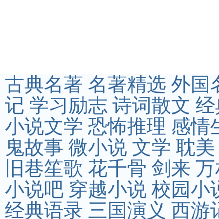
古典名著
名著精选
外国
记
学习励志
诗词散文
经
小说文学
恐怖推理
感情
鬼故事
微小说
文学
耽美
旧巷笙歌
花千骨
剑来
万
小说吧
穿越小说
校园小
经典语录
三国演义
西游