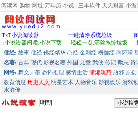
阅读网
购物
网址
万年历
小说
|
三丰软件
天天财富
小游
TxT小说阅读器
一键清除系统垃圾
↓小说语音阅读,小说下载↓
↓轻轻一点,清除系统垃圾↓
佛经:
故事
佛经
佛经精华
心经
金刚经
楞伽经
南怀瑾
名著:
古典
现代
影视名著
外国
儿童
武侠
传记
励志
诗
网络:
舞文弄墨
恐怖推理
感情生活
潇湘溪苑
瓶邪
原创
教育信息
历史人文
明星艺术
人物音乐
影视娱乐
游戏
水浒传