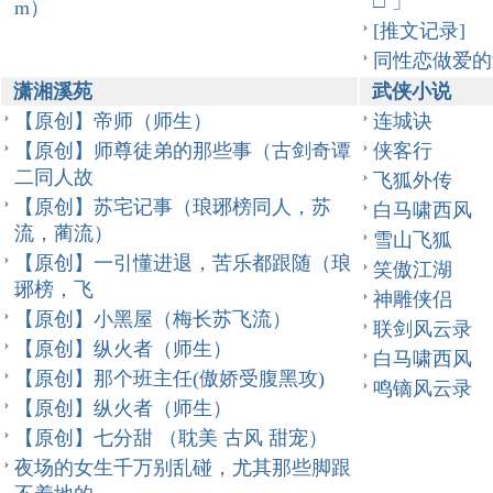
□`」
m）
[推文记录]
同性恋做爱的
潇湘溪苑
武侠小说
【原创】帝师（师生）
连城诀
【原创】师尊徒弟的那些事（古剑奇谭
侠客行
二同人故
飞狐外传
【原创】苏宅记事（琅琊榜同人，苏
白马啸西风
流，蔺流）
雪山飞狐
【原创】一引懂进退，苦乐都跟随（琅
笑傲江湖
琊榜，飞
神雕侠侣
【原创】小黑屋（梅长苏飞流）
联剑风云录
【原创】纵火者（师生）
白马啸西风
【原创】那个班主任(傲娇受腹黑攻)
鸣镝风云录
【原创】纵火者（师生）
【原创】七分甜 （耽美 古风 甜宠）
夜场的女生千万别乱碰，尤其那些脚跟