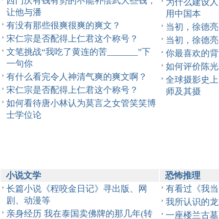
西门庆有钱有势的不能补偿武大些钱，
为什么建设人
让他与潘
用中国本
有没有那些很爽很爽的爽文？
当初，徐德亮
宋仁宗是否配得上仁君这个称号？
当初，徐德亮
文笔挑战“我吃了黄连的苦_______”下
你最喜欢的背
一句你
如何评价陈光
有什么看完令人神清气爽的爽文啊？
全球摄影史上
宋仁宗是否配得上仁君这个称号？
师及其摄
如何看待唐小林认为莫言之女管笑笑博
士学位论
小说文学
恐怖推理
长篇小说《程咬金日记》寻出版、网
有看过《我当
剧、动漫等
我所认识的龙
亲身经历 我在泰国卖佛牌的那几年(转
一座楼兰古墓