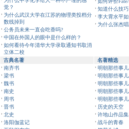
为什么中学化学给人一种不严谨的感
如何评价Fate/st
觉？
知道什么技巧
为什么武汉大学在江苏的物理类投档分
李大霄水平如
数线掉到
为什么张杰唱
公务员未来一直会吃香吗?
中国在外国人的眼中是什么样的？
如何看待今年清华大学录取通知书取消
立体二校
古典名著
名著精选
南齐书
明朝那些事儿
梁书
明朝那些事儿
魏书
明朝那些事儿
南史
明朝那些事儿
周书
明朝那些事儿
晋书
历史的天空
北史
许地山作品集
洛阳伽蓝记
战斗的青春