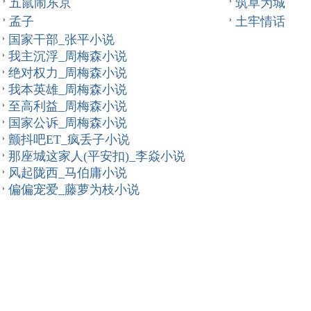
五鼠闹东京
筑草为城
孟子
土牢情话
国家干部_张平小说
我主沉浮_周梅森小说
绝对权力_周梅森小说
我本英雄_周梅森小说
至高利益_周梅森小说
国家公诉_周梅森小说
颤抖吧ET_疯丢子小说
那座城这家人(平安扣)_李焱小说
风起陇西_马伯庸小说
偏偏宠爱_藤萝为枝小说