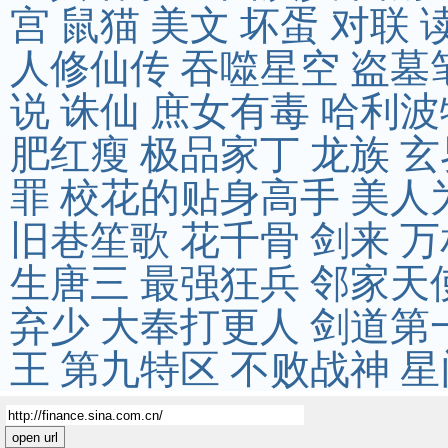
宫
鼠猫
美文
坏蛋
对联
人修仙传
吞噬星空
盗墓
说
诛仙
庶女有毒
哈利波
肥红瘦
极品家丁
龙族
玄
罪
校花的贴身高手
美人
旧巷笙歌
花千骨
剑来
万
生唐三
最强狂兵
邻家天
弃少
大奉打更人
剑道第
王
第九特区
不败战神
星
open url