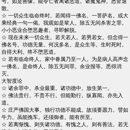
号。如是善缘。能令亡者离诸恶道。诸魔鬼神。悉皆退
散。
☆ 一切众生临命终时。若闻得一佛名。一菩萨名。或大
乘经典一句一偈。我观如是辈人。除五无间杀害之罪。
小小恶业合堕恶趣者。寻即解脱。
☆ 现在未来一切众生。若天若人。若男若女。但念得一
佛名号。功德无量。何况多名。是众生等。生时死时。
自得大利。终不堕恶道。
☆ 若有临命终人。家中眷属乃至一人。为是病人高声念
一佛名。是命终人。除五无间罪。余业报等。悉得消
灭。
大智度论
☆ 诸余罪中。杀业最重。诸功德中。放生第一。
☆ 佛法贵行。不贵不行。但能勤行。纵寡闻。亦先入
道。
☆ 庄严佛国大事。独行功德不能成。故须要愿力。譬如
牛力。虽能挽车。还须御者。能有所至。
☆ 若离惭愧。则失诸功德。有愧之人。则有善法。若无