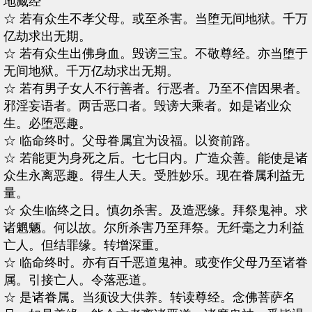
地藏经
☆ 若有众生不孝父母。或至杀害。当堕无间地狱。千万
亿劫求出无期。
☆ 若有众生出佛身血。毁谤三宝。不敬尊经。亦当堕于
无间地狱。千万亿劫求出无期。
☆ 若有男子女人不行善者。行恶者。乃至不信因果者。
邪淫妄语者。两舌恶口者。毁谤大乘者。如是诸业众
生。必堕恶趣。
☆ 临命终时。父母眷属宜为设福。以资前路。
☆ 若能更为身死之后。七七日内。广造众善。能使是诸
众生永离恶趣。得生人天。受胜妙乐。现在眷属利益无
量。
☆ 众生临终之日。慎勿杀害。及造恶缘。拜祭鬼神。求
诸魍魉。何以故。尔所杀害乃至拜祭。无纤毫之力利益
亡人。但结罪缘。转增深重。
☆ 临命终时。亦有百千恶道鬼神。或变作父母乃至诸眷
属。引接亡人。令落恶道。
☆ 是诸眷属。当须设大供养。转读尊经。念佛菩萨名