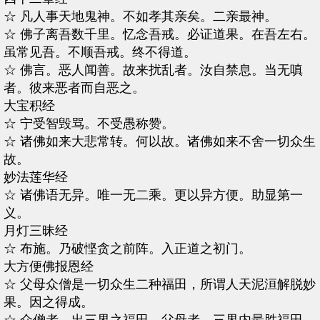
☆ 凡人事天地鬼神。不如孝其亲矣。二亲最神。
☆ 佛子离吾数千里。忆念吾戒。必证道果。在吾左右。
虽常见吾。不顺吾戒。终不得道。
☆ 佛言。恶人闻善。故来扰乱者。汝自禁息。当无嗔
者。彼来恶者而自恶之。
大宝积经
☆ 宁受智毁骂。不受愚称赞。
☆ 诸佛如来大悲常转。何以故。诸佛如来不舍一切众生
故。
妙法莲华经
☆ 诸佛语无异。唯一无二乘。更以异方便。助显第一
义。
月灯三昧经
☆ 布施。乃破悭贪之前阵。入正道之初门。
大方便佛报恩经
☆ 父母众僧是一切众生二种福田，所谓人天泥洹解脱妙
果。因之得成。