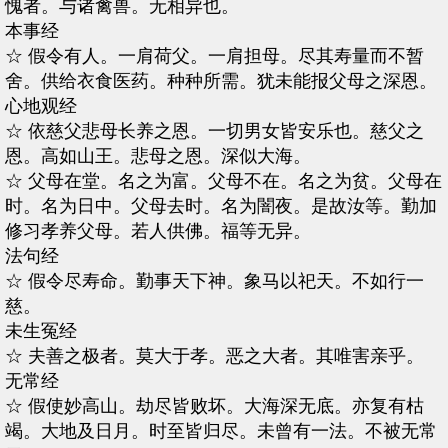
愧者。与诸禽兽。无相异也。
本事经
☆ 假令有人。一肩荷父。一肩担母。尽其寿量而不暂
舍。供给衣食医药。种种所需。犹未能报父母之深恩。
心地观经
☆ 依慈父悲母长养之恩。一切男女皆安乐也。慈父之
恩。高如山王。悲母之恩。深似大海。
☆ 父母在堂。名之为富。父母不在。名之为贫。父母在
时。名为日中。父母去时。名为闇夜。是故汝等。勤加
修习孝养父母。若人供佛。福等无异。
法句经
☆ 假令尽寿命。勤事天下神。象马以祀天。不如行一
慈。
未生冤经
☆ 夫善之极者。莫大于孝。恶之大者。其唯害亲乎。
无常经
☆ 假使妙高山。劫尽皆败坏。大海深无底。亦复有枯
竭。大地及日月。时至皆归尽。未曾有一法。不被无常