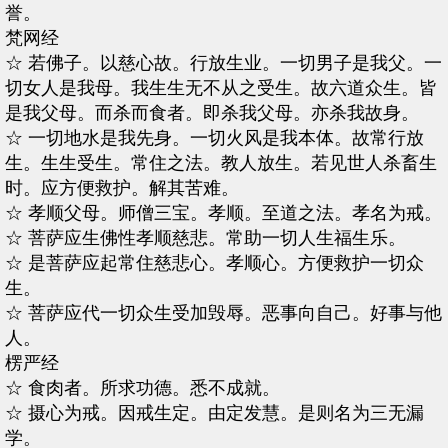
誉。
梵网经
☆ 若佛子。以慈心故。行放生业。一切男子是我父。一
切女人是我母。我生生无不从之受生。故六道众生。皆
是我父母。而杀而食者。即杀我父母。亦杀我故身。
☆ 一切地水是我先身。一切火风是我本体。故常行放
生。生生受生。常住之法。教人放生。若见世人杀畜生
时。应方便救护。解其苦难。
☆ 孝顺父母。师僧三宝。孝顺。至道之法。孝名为戒。
☆ 菩萨应生佛性孝顺慈悲。常助一切人生福生乐。
☆ 是菩萨应起常住慈悲心。孝顺心。方便救护一切众
生。
☆ 菩萨应代一切众生受加毁辱。恶事向自己。好事与他
人。
楞严经
☆ 食肉者。所求功德。悉不成就。
☆ 摄心为戒。因戒生定。由定发慧。是则名为三无漏
学。