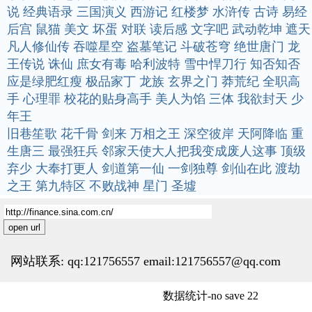
说
经典语录
三国演义
西游记
红楼梦
水浒传
古诗
易经
后宫
鼠猫
美文
坏蛋
对联
读后感
文字吧
武动乾坤
遮天
凡人修仙传
吞噬星空
盗墓笔记
斗破苍穹
绝世唐门
龙
王传说
诛仙
庶女有毒
哈利波特
雪中悍刀行
知否知否
应是绿肥红瘦
极品家丁
龙族
玄界之门
莽荒纪
全职高
手
心理罪
校花的贴身高手
美人为馅
三体
我欲封天
少
年王
旧巷笙歌
花千骨
剑来
万相之王
深空彼岸
天阿降临
重
生唐三
最强狂兵
邻家天使大人把我变成废人这事
顶级
弃少
大奉打更人
剑道第一仙
一剑独尊
剑仙在此
渡劫
之王
第九特区
不败战神
星门
圣墟
open url
网站联系: qq:121756557 email:121756557@qq.com