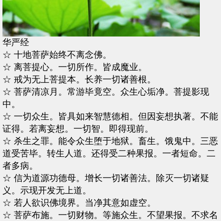
华严经
☆ 十地菩萨始终不离念佛。
☆ 离菩提心。一切所作。皆成魔业。
☆ 戒为无上菩提本。长养一切诸善根。
☆ 菩萨清凉月。常游毕竟空。众生心垢净。菩提影现
中。
☆ 一切众生。皆具如来智慧德相。但因妄想执著。不能
证得。若离妄想。一切智。即得现前。
☆ 杀生之罪。能令众生堕于地狱。畜生。饿鬼中。三恶
道受苦毕。转生人道。还得受二种果报。一者短命。二
者多病。
☆ 信为道源功德母。增长一切诸善法。除灭一切诸疑
义。示现开发无上道。
☆ 若人欲识佛境界。当净其意如虚空。
☆ 菩萨布施。一切财物。等施众生。不望果报。不求名