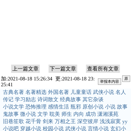
上一篇文章
下一篇文章
查看所有文章
加:2021-08-18 15:26:34 更:2021-08-18 23:
原
25:41
古典名著
名著精选
外国名著
儿童童话
武侠小说
名人
传记
学习励志
诗词散文
经典故事
其它杂谈
小说文学
恐怖推理
感情生活
瓶邪
原创小说
小说
故事
鬼故事
微小说
文学
耽美
师生
内向
成功
潇湘溪苑
旧巷笙歌
花千骨
剑来
万相之王
深空彼岸
浅浅寂寞
yy
小说吧
穿越小说
校园小说
武侠小说
言情小说
玄幻小