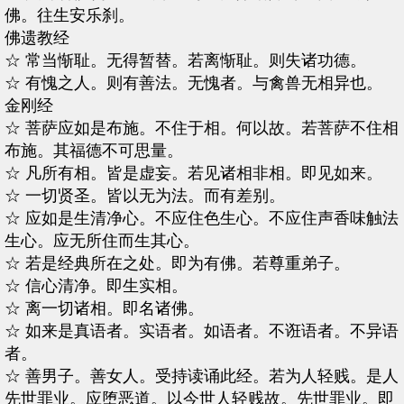
佛。往生安乐刹。
佛遗教经
☆ 常当惭耻。无得暂替。若离惭耻。则失诸功德。
☆ 有愧之人。则有善法。无愧者。与禽兽无相异也。
金刚经
☆ 菩萨应如是布施。不住于相。何以故。若菩萨不住相
布施。其福德不可思量。
☆ 凡所有相。皆是虚妄。若见诸相非相。即见如来。
☆ 一切贤圣。皆以无为法。而有差别。
☆ 应如是生清净心。不应住色生心。不应住声香味触法
生心。应无所住而生其心。
☆ 若是经典所在之处。即为有佛。若尊重弟子。
☆ 信心清净。即生实相。
☆ 离一切诸相。即名诸佛。
☆ 如来是真语者。实语者。如语者。不诳语者。不异语
者。
☆ 善男子。善女人。受持读诵此经。若为人轻贱。是人
先世罪业。应堕恶道。以今世人轻贱故。先世罪业。即