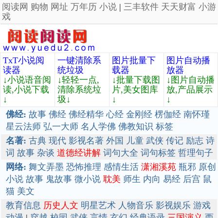
阅读网
购物
网址
万年历
小说
|
三丰软件
天天财富
小游
戏
TxT小说阅
一键清除系
图片批量下
图片自动播
读器
统垃圾
载器
放器
↓小说语音阅
↓轻轻一点,
↓批量下载图
↓图片自动播
读,小说下载
清除系统垃
片,美女图库
放,产品展示
↓
圾↓
↓
↓
佛经:
故事
佛经
佛经精华
心经
金刚经
楞伽经
南怀瑾
星云法师
弘一大师
名人学佛
佛教知识
标签
名著:
古典
现代
影视名著
外国
儿童
武侠
传记
励志
诗
词
故事
杂谈
道德经讲解
词句大全
词句标签
哲理句子
网络:
舞文弄墨
恐怖推理
感情生活
潇湘溪苑
瓶邪
原创
小说
故事
鬼故事
微小说
耽美
师生
内向
易经
后宫
鼠
猫
美文
教育信息
历史人文
明星艺术
人物音乐
影视娱乐
游戏
动漫
|
穿越
校园
武侠
言情
玄幻
经典语录
三国演义
西