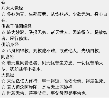
吞。
八大人觉经
☆ 多欲为苦。生死疲劳。从贪欲起。少欲无为。身心自
在。
佛说千佛因缘经
☆ 施为妙聚。受报无穷。诸天世人。因施得立。是故智
者。应行修施。
佛治身经
☆ 己身如得教。则教他不难。欲教他人。先须自教。
阿含经
☆ 若无世间爱念者。则无忧苦尘劳患。一切忧苦消灭
尽。犹如莲华不著水。
大集经
☆ 末法亿亿人修行。罕一得道。唯依念佛。得度生死。
☆ 若人但念阿弥陀。是名无上深妙禅。
☆ 世若无佛。善事父母。事父母即是事佛也。