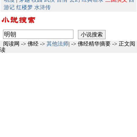
游记
红楼梦
水浒传
阅读网
->
佛经
->
其他法师
| ->
佛经精华摘要
-> 正文阅
读