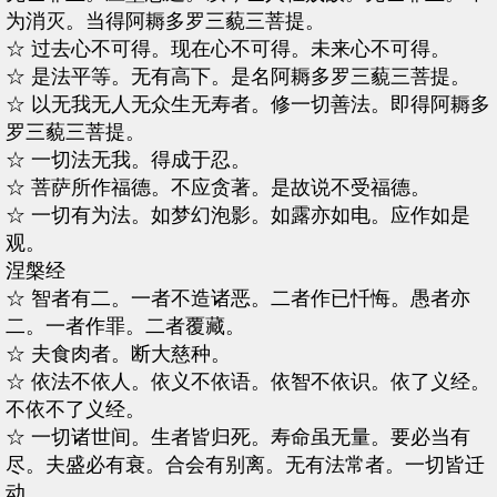
为消灭。当得阿耨多罗三藐三菩提。
☆ 过去心不可得。现在心不可得。未来心不可得。
☆ 是法平等。无有高下。是名阿耨多罗三藐三菩提。
☆ 以无我无人无众生无寿者。修一切善法。即得阿耨多
罗三藐三菩提。
☆ 一切法无我。得成于忍。
☆ 菩萨所作福德。不应贪著。是故说不受福德。
☆ 一切有为法。如梦幻泡影。如露亦如电。应作如是
观。
涅槃经
☆ 智者有二。一者不造诸恶。二者作已忏悔。愚者亦
二。一者作罪。二者覆藏。
☆ 夫食肉者。断大慈种。
☆ 依法不依人。依义不依语。依智不依识。依了义经。
不依不了义经。
☆ 一切诸世间。生者皆归死。寿命虽无量。要必当有
尽。夫盛必有衰。合会有别离。无有法常者。一切皆迁
动。