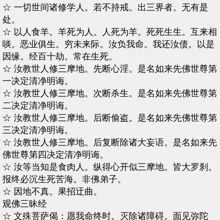
☆ 一切世间诸修学人。若不持戒。出三界者。无有是
处。
☆ 以人食羊。羊死为人。人死为羊。死死生生。互来相
啖。恶业俱生。穷未来际。汝负我命。我还汝债。以是
因缘。经百十劫。常在生死。
☆ 汝教世人修三摩地。先断心淫。是名如来先佛世尊第
一决定清净明诲。
☆ 汝教世人修三摩地。次断杀生。是名如来先佛世尊第
二决定清净明诲。
☆ 汝教世人修三摩地。后断偷盗。是名如来先佛世尊第
三决定清净明诲。
☆ 汝教世人修三摩地。后复断除诸大妄语。是名如来先
佛世尊第四决定清净明诲。
☆ 汝等当知是食肉人。纵得心开似三摩地。皆大罗刹。
报终必沉生死苦海。非佛弟子。
☆ 因地不真。果招迂曲。
观佛三昧经
☆ 文殊菩萨偈：愿我命终时。灭除诸障碍。面见弥陀