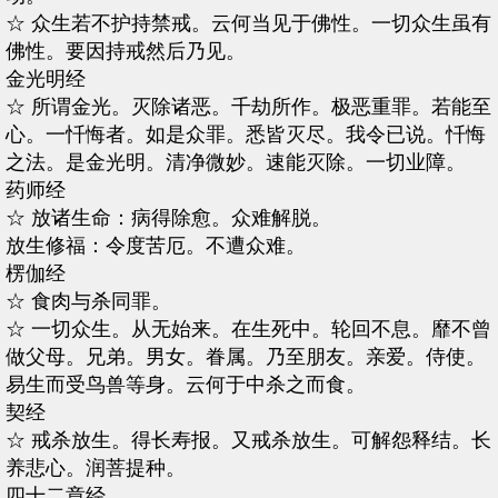
☆ 众生若不护持禁戒。云何当见于佛性。一切众生虽有
佛性。要因持戒然后乃见。
金光明经
☆ 所谓金光。灭除诸恶。千劫所作。极恶重罪。若能至
心。一忏悔者。如是众罪。悉皆灭尽。我令已说。忏悔
之法。是金光明。清净微妙。速能灭除。一切业障。
药师经
☆ 放诸生命：病得除愈。众难解脱。
放生修福：令度苦厄。不遭众难。
楞伽经
☆ 食肉与杀同罪。
☆ 一切众生。从无始来。在生死中。轮回不息。靡不曾
做父母。兄弟。男女。眷属。乃至朋友。亲爱。侍使。
易生而受鸟兽等身。云何于中杀之而食。
契经
☆ 戒杀放生。得长寿报。又戒杀放生。可解怨释结。长
养悲心。润菩提种。
四十二章经