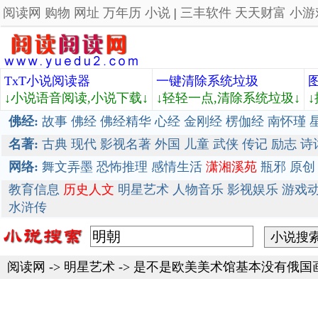
阅读网
购物
网址
万年历
小说
|
三丰软件
天天财富
小游
TxT小说阅读器
一键清除系统垃圾
↓小说语音阅读,小说下载↓
↓轻轻一点,清除系统垃圾↓
佛经:
故事
佛经
佛经精华
心经
金刚经
楞伽经
南怀瑾
名著:
古典
现代
影视名著
外国
儿童
武侠
传记
励志
诗
网络:
舞文弄墨
恐怖推理
感情生活
潇湘溪苑
瓶邪
原创
教育信息
历史人文
明星艺术
人物音乐
影视娱乐
游戏
水浒传
阅读网
->
明星艺术
->
是不是欧美美术馆基本没有俄国