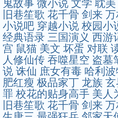
鬼故事
微小说
文学
耽美
旧巷笙歌
花千骨
剑来
万
小说吧
穿越小说
校园小
经典语录
三国演义
西游
宫
鼠猫
美文
坏蛋
对联
人修仙传
吞噬星空
盗墓
说
诛仙
庶女有毒
哈利波
肥红瘦
极品家丁
龙族
玄
罪
校花的贴身高手
美人
旧巷笙歌
花千骨
剑来
万
生唐三
最强狂兵
邻家天