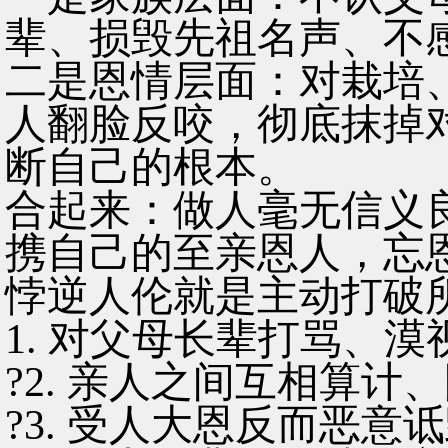
辈、损毁先祖名声、不
二是恩情层面：对栽培
人翻脸反咬，彻底抹掉
断自己的根本。
合起来：做人毫无信义
携自己的至亲恩人，忘
悖逆人伦就是主动打破
1. 对父母长辈打骂、
?2. 亲人之间互相算计
?3. 受人大恩反而恶意