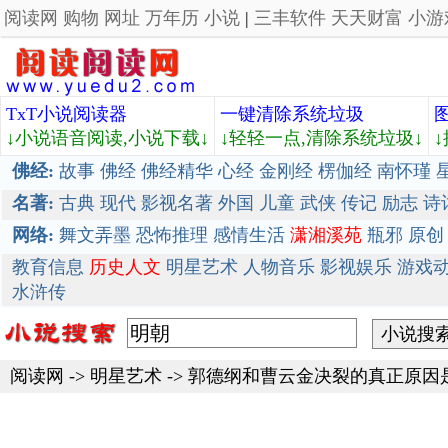
阅读网
购物
网址
万年历
小说
|
三丰软件
天天财富
小游
TxT小说阅读器
一键清除系统垃圾
↓小说语音阅读,小说下载↓
↓轻轻一点,清除系统垃圾↓
佛经:
故事
佛经
佛经精华
心经
金刚经
楞伽经
南怀瑾
名著:
古典
现代
影视名著
外国
儿童
武侠
传记
励志
诗
网络:
舞文弄墨
恐怖推理
感情生活
潇湘溪苑
瓶邪
原创
教育信息
历史人文
明星艺术
人物音乐
影视娱乐
游戏
水浒传
阅读网
->
明星艺术
->
郭德纲和曹云金决裂的真正原因