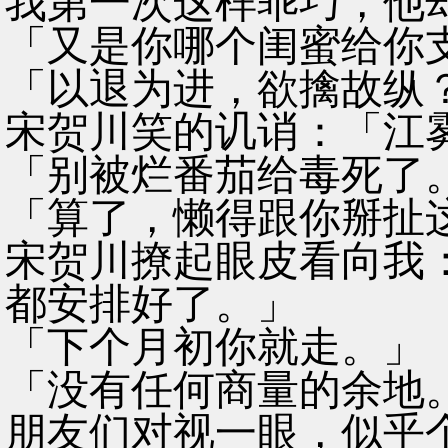
我第一次这样乖巧，他
「又是你哪个闺蜜给你
「以退为进，欲擒故纵
宋贺川笑的讥诮：「江
「别被烂番茄给毒死了
「算了，懒得跟你掰扯
宋贺川撩起眼皮看向我
都安排好了。」
「下个月初你就走。」
「没有任何商量的余地
朋友们对视一眼，似乎