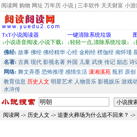
阅读网
购物
网址
万年历
小说
|
三丰软件
天天财富
小游
TxT小说阅读器
一键清除系统垃圾
↓小说语音阅读,小说下载↓
↓轻轻一点,清除系统垃圾↓
佛经:
故事
佛经
佛经精华
心经
金刚经
楞伽经
南怀瑾
名著:
古典
现代
影视名著
外国
儿童
武侠
传记
励志
诗
网络:
舞文弄墨
恐怖推理
感情生活
潇湘溪苑
瓶邪
原创
教育信息
历史人文
明星艺术
人物音乐
影视娱乐
游戏
水浒传
阅读网
->
历史人文
->
追妻火葬场为什么追不回来？
-