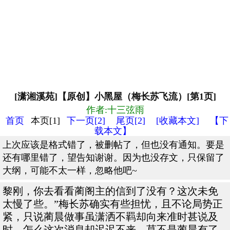
[潇湘溪苑]【原创】小黑屋（梅长苏飞流）[第1页]
作者:十三弦雨
首页
本页[1]
下一页[2]
尾页[2]
[收藏本文]
【下
载本文】
上次应该是格式错了，被删帖了，但也没有通知。要是
还有哪里错了，望告知谢谢。因为也没存文，只保留了
大纲，可能不太一样，忽略他吧~
黎刚，你去看看蔺阁主的信到了没有？这次未免
太慢了些。”梅长苏确实有些担忧，且不论局势正
紧，只说蔺晨做事虽潇洒不羁却向来准时甚说及
时，怎么这次消息却迟迟不来，莫不是蔺晨有了