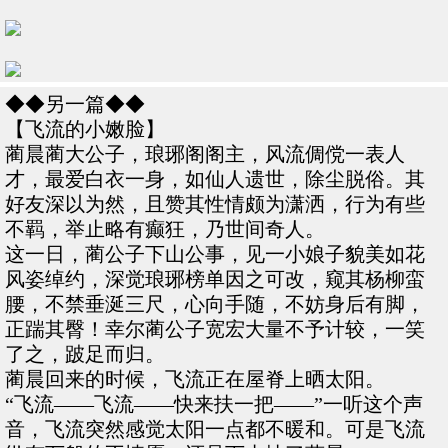
◆◆另一篇◆◆
【飞流的小嫩脸】
蔺晨蔺大公子，琅琊阁阁主，风流倜傥一表人
才，最爱白衣一身，如仙人遗世，除尘脱俗。其
好友深以为然，且赞其性情颇为潇洒，行为有些
不羁，举止略有癫狂，乃世间奇人。
这一日，蔺公子下山公事，见一小娘子貌美如花
风姿绰约，深觉琅琊榜单因之可改，窥其杨柳蛮
腰，不禁垂涎三尺，心向手随，不妨身后有脚，
正踹其臀！幸尔蔺公子宽宏大量不予计较，一笑
了之，跛足而归。
蔺晨回来的时候，飞流正在屋脊上晒太阳。
“飞流——飞流——快来扶一把——”一听这个声
音，飞流突然感觉太阳一点都不暖和。可是飞流