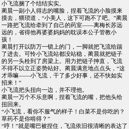
小飞流捆了个结结实实。
蔺晨一副小人得志的嘴脸，捏着飞流的小脸摸来
摸去，猥琐道，“小美人，这下可跑不了吧。”蔺晨
一路把飞流给牵到了自己的药室——离梅长苏远
远的，省得他再婆婆妈妈的耽误本公子管教小
孩！
蔺晨打开以防万一锁上的门，一脚就把飞流给踹
了进去。可怜小飞流站都没站稳，蔺晨就把链子
的另一头栓到了房梁上。用力把链子抻直，飞流
不得不以立正姿势站好。蔺晨满意地点点头，“这
才乖嘛——小飞流，干了多少好事，还不快如实
招来！”
小飞流把头扭向一边，并不理他。
蔺晨一万个不乐意啊，捏着飞流的嘴，把他头给
扭回来。
“小飞流，看你不服气的样子！白菜不是你吃的？
草药不是你啃得？”
“哼！”就是嘴巴被捏住，飞流依旧很清晰的表达了