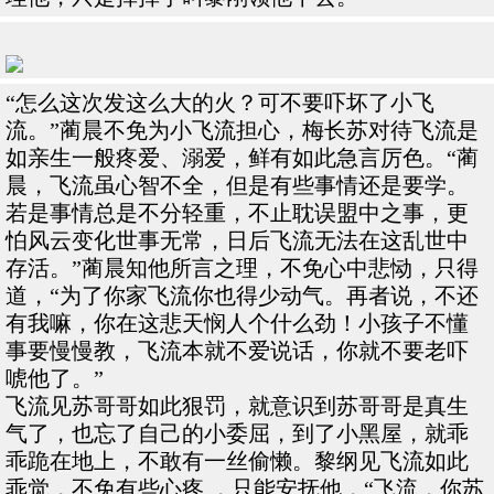
“怎么这次发这么大的火？可不要吓坏了小飞
流。”蔺晨不免为小飞流担心，梅长苏对待飞流是
如亲生一般疼爱、溺爱，鲜有如此急言厉色。“蔺
晨，飞流虽心智不全，但是有些事情还是要学。
若是事情总是不分轻重，不止耽误盟中之事，更
怕风云变化世事无常，日后飞流无法在这乱世中
存活。”蔺晨知他所言之理，不免心中悲恸，只得
道，“为了你家飞流你也得少动气。再者说，不还
有我嘛，你在这悲天悯人个什么劲！小孩子不懂
事要慢慢教，飞流本就不爱说话，你就不要老吓
唬他了。”
飞流见苏哥哥如此狠罚，就意识到苏哥哥是真生
气了，也忘了自己的小委屈，到了小黑屋，就乖
乖跪在地上，不敢有一丝偷懒。黎纲见飞流如此
乖觉，不免有些心疼 ，只能安抚他，“飞流，你苏