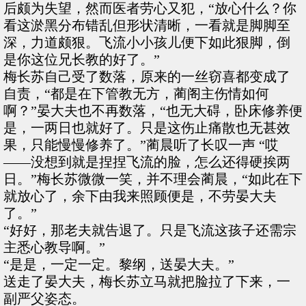
后颇为失望，然而医者劳心又犯，“放心什么？你
看这淤黑分布错乱但形状清晰，一看就是脚脚至
深，力道颇狠。飞流小小孩儿便下如此狠脚，倒
是你这位兄长教的好了。”
梅长苏自己受了数落，原来的一丝窃喜都变成了
自责，“都是在下管教无方，蔺阁主伤情如何
啊？”晏大夫也不再数落，“也无大碍，卧床修养便
是，一两日也就好了。只是这伤止痛散也无甚效
果，只能慢慢修养了。”蔺晨听了长叹一声 “哎
——没想到就是捏捏飞流的脸，怎么还得硬挨两
日。”梅长苏微微一笑，并不理会蔺晨，“如此在下
就放心了，余下由我来照顾便是，不劳晏大夫
了。”
“好好，那老夫就告退了。只是飞流这孩子还需宗
主悉心教导啊。”
“是是，一定一定。黎纲，送晏大夫。”
送走了晏大夫，梅长苏立马就把脸拉了下来，一
副严父姿态。