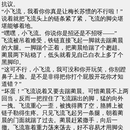
抗议。
“小飞流，我看你你真是让梅长苏惯的不行啦！”
说着就把飞流头上的链条紧了紧，飞流的脚尖堪
堪能够着地。
“嘿嘿，小飞流。你说你是招还是不招呀——”
飞流被吊着难受，铁链直接飞起一脚就去踹蔺晨
的大腿。一脚踹个正着，把蔺晨给踹了个趔趄。
蔺晨两下站稳了，低头就看见自己白衣上多了个
黑脚印。
“这可不行，小飞流，我可没和你开玩笑，你别蹬
鼻子上脸。是不是非得把你打个屁股开花你才知
道错？”
“坏蛋！”飞流说着又要去踹蔺晨。可惜蔺晨不上两
回当，反而一把捏住了飞流踢出的脚，猛的向外
一拽。飞流重心一歪，被拽得腾了空，胳膊上被
链子勒得生疼。只见飞流飞起另一条腿，朝着蔺
晨的门面就踹了过去。蔺晨赶紧撒手，向后一
撤。飞流靠着重力荡来荡去，好不容易才用脚尖