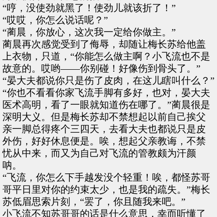
“哼，没使劲就黑了！使劲儿就该折了！”
“哎哎，你怎么说话呢？”
“蔺晨，你放心，这次我一定给你做主。”
蔺晨再次感觉受到了侮辱，却随让梅长苏给他盖
上衣物，只道，“你能怎么做主啊？小飞流也不是
故意的。哎哟——你别碰！好像伤到骨头了。”
“晏大夫都说你只是伤了皮肉，在这儿瞎叫什么？”
“你也不看看你家飞流手脚有多好，也对，晏大夫
医术高明，看了一眼就知道伤在哪了。”蔺晨很是
深明大义。但是梅长苏却不禁想起以前自己挨父
亲一脚总得疼个三四天，去看大夫也都说只是皮
外伤，好好休息便是。唉，想起父亲教诲，不禁
忧从中来，而又为自己对飞流的管教颇为汗颜
呐。
“飞流，你怎么下手越发没个轻重！唉，都怪苏哥
哥平日里对你的约束太少，也是我的疏失。”梅长
苏低眉思索片刻，“罢了，你且随我来吧。”
小飞流不知苏哥哥的话是什么意思，幸而听懂了