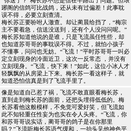
“你送了？”梅长苏不想是信在半路出了问题。但琅
琊阁的信鸽可比战鸽，还从未有过偏差！此事耽
误不得，必要立刻查清。
梅长苏正要吩咐人澈查。却让蔺晨给挡了，“梅宗
主不要着急，信送没送到，还有个人没问问呢。”
梅长苏知道他说的是谁，只是飞流虽任性些，却
也知道苏哥哥的事耽误不得。不过，就怕小孩子
不懂事，问问也无妨。“飞流！”平时苏哥哥一叫必
定立刻现身的冷面近卫，这次一反常态 ，并没有
立刻现身。“飞流，快下来！”如此，这位小冰人才
轻飘飘的从房梁上下来。梅长苏一看这样子，就
知道恐怕信真是到了飞流手里了。
像是知道自己惹了祸，飞流不敢直眼看梅长苏，
直到走到梅长苏的面前，还把头埋得低低的。梅
长苏看他这般模样，不免觉可爱好笑，但飞流如
此不知轻重任性妄为也实在令人头疼。“飞流，你
和苏哥哥说实话，蔺哥哥的鸽子是在你那里
吗？”飞流听梅长苏语气缓和，一抬头见他神色平