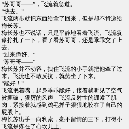
“苏哥哥——”，飞流着急道。
“快去。”
飞流两步就把东西给拿了回来，但是却不肯递给
梅长苏。
梅长苏也不说话，只是平静地看着飞流。飞流犹
豫挣扎了一下，看了看苏哥哥，还是乖乖交了上
去。
“过来跪好。”
“苏哥哥——”
梅长苏并不动容，拽住飞流的小手就把他牵了过
来。飞流也不敢反抗，就势坐了下来。
“跪好！”
飞流抿着嘴，起身乖乖跪好，接着就听见了空气
被撕破，狠厉的风声。飞流反射性的绷紧了肌
肉，紧接着就感到鸡毛掸子狠狠地咬在了自己的
屁股上。
梅长苏出手一向利索，毫不留情的三下，打得小
飞流是疼在了心坎儿上。