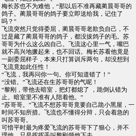
梅长苏也不为难他，“那以后不准再藏蔺晨哥哥的
鸽子。蔺晨哥哥的鸽子要立即送给我，记住了
吗？”
飞流突然只觉得委屈，蔺晨哥哥老欺负自己，不
过是藏了蔺晨哥哥的鸽子，都没拔鸽子的毛。苏
哥哥为什么这么凶自己。飞流这心里一气，嘴巴
就不高兴地撅起来，也不回话。梅长苏看他竟是
一副委屈样子，本来只打算训斥两句，却没想到
飞流竟如此任性！
“飞流，我再问你一句。你可知道错了！”
“没错。”飞流还在生苏哥哥的气呢！
“黎刚，带他去暗室，把灯都熄了 ，跪倒认错为
止。暗室里不准有人陪着他。”
“苏哥哥。”飞流不想苏哥哥竟要自己跪小黑屋，一
时间不知所措。飞流也不懂得分辩，只会着急的
叫苏哥哥。
可惜平时最为疼爱飞流的苏哥哥下了狠心，并不
理他，只是挥挥手叫黎刚领他下去。