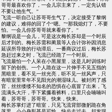
哥哥最喜欢你了，一会儿宗主来了，一定先认错
不要让他生气。”
飞流一听自己让苏哥哥生气了，决定接受了黎纲
的建议，难得的回了个“嗯。”“那我熄灯了，不要
怕。一会儿你苏哥哥就来看你了。”
黎纲说是一会儿，可是这次梅长苏却是一个时辰
后才到的。梅长苏需和蔺晨等人合计弥补因消息
延误所导致的行动滞后。一番商议过后，梅长苏
急赶过来之时，飞流已经跪了一个时辰。
飞流最怕一个人呆在小黑屋里，这是儿时训练时
留下的创伤。一个人跪在这一片伸手不见五指的
黑暗里，看不见一丝光亮，听不见一丝风声，只
有暗室里常年不见阳光的潮湿味儿。被封闭了感
官，丝丝缕缕不知名的恐惧在心底冒了出来，飞
流满头大汗，手下紧攥着裤料，口里只会喃喃叫
着，苏哥哥，苏哥哥。快来，快来。
梅长苏掌灯进了暗室，只见飞流背部微躬跪在角
落里，小小身影甚是可怜。快步走过去，却发现