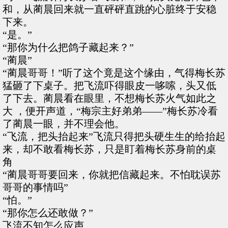
和，从蔺晨回来就一直砰砰直跳的心脏终于安稳
下来。
“是。”
“那你为什么把鸽子藏起来？”
“蔺晨”
“蔺晨哥哥！”听了这个竟是这个缘由，气得梅长苏
猛砸了下桌子。把飞流吓得眼皮一哆嗦，头又低
了下去。蔺晨看在眼里，不想梅长苏火气如此之
大 ，便开声道，“梅宗主好弟弟——”梅长苏冷看
了蔺晨一眼，并不理会他。
“飞流，把头抬起来”飞流只得把头硬生生的给抬起
来，却不敢看梅长苏，只是盯着梅长苏身前的桌
角
“蔺晨哥哥要回来，你就把信藏起来。不怕耽误苏
哥哥的事情吗”
“怕。”
“那你怎么还敢做？”
飞流不知怎么应声。