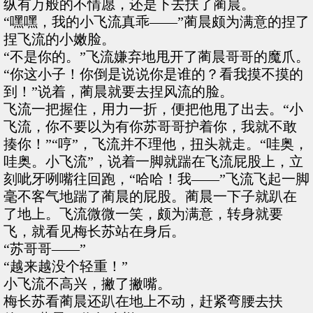
纵有万般的不情愿，还是下去扶了蔺晨。
“嘿嘿，我的小飞流真乖——”蔺晨颇为满意的捏了
捏飞流的小嫩脸。
“不是你的。”飞流嫌弃地甩开了蔺晨哥哥的魔爪。
“你这小子！你倒是说说你是谁的？看我摸不摸的
到！”说着，蔺晨就要去捏风流的脸。
飞流一把握住，用力一折，便把他甩了出去。“小
飞流，你不要以为有你苏哥哥护着你，我就不敢
揍你！”“哼”，飞流并不理他，扭头就走。“哇奥，
哇奥。小飞流”，说着一脚就踹在飞流屁股上，立
刻呲牙咧嘴往回跑，“哈哈！我——”飞流飞起一脚
毫不客气地踹了蔺晨的屁股。蔺晨一下子就趴在
了地上。飞流微微一笑，颇为满意，转身就要
飞，就看见梅长苏站在身后。
“苏哥哥——”
“越来越没个轻重！”
小飞流不高兴，撇了撇嘴。
梅长苏看蔺晨还趴在地上不动，赶紧弯腰去扶