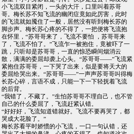
小飞流双目紧闭，一头的大汗，口里叫着苏哥
哥。梅长苏不知飞流的幽闭症竟如此厉害，此时
的飞流就如魇住了一般，居然没有听到梅长苏的
脚步声。梅长苏心疼的不得了，一把便将飞流抱
在怀里，“苏哥哥来了，飞流不要怕 ，苏哥哥来
了，飞流不怕了。”飞流乍一被抱住，竟被吓了一
跳，只听却是苏哥哥，一直的惊恐瞬间烟消云
散，满满的委屈却袭上心头。“苏哥哥——”飞流紧
紧抱住苏哥哥，一下哭了出来，似是要将天大的
委屈给哭出来。“苏哥哥——”一声声苏哥哥叫得梅
长苏心碎，言语不成，只能一下一下轻抚着飞流
的后背。
“我错了，不藏了。”生怕苏哥哥不理自己，也不管
自己的什么委屈了，飞流赶紧认错。
“好好好，飞流知道错就好。飞流不要再哭了，都
哭成大花脸了。”
梅长苏看平时娇惯的小飞流，一口一句认错，还
哭出了大把的鼻涕，心疼的不得了。也知道这次