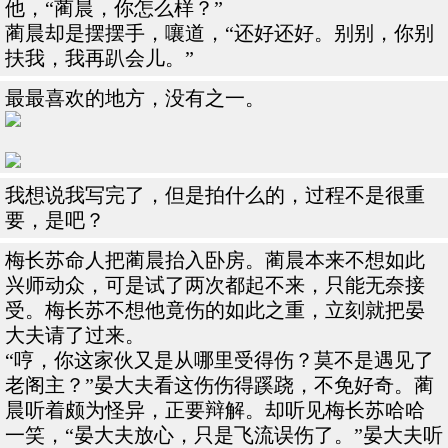
他，“蔺晨，你怎么样？”
蔺晨却是摆摆手，嚷道，“还好还好。别别，你别
扶我，我再趴会儿。”
最最喜欢的地方，没有之一。
我想说我写完了，但是拍什么的，过程不是很重
要，是吧？
梅长苏命人把蔺晨抬入卧房。蔺晨本来不想如此
兴师动众，可是试了两次都起不来，只能无奈接
受。梅长苏不想他竟伤的如此之重，立刻就把晏
大夫请了过来。
“哼，你这家伙又是从哪里受得伤？莫不是遇见了
老阁主？”晏大夫看这伤伤得蹊跷，不免好奇。蔺
晨听着颇为怪异，正要辩解。却听见梅长苏哈哈
一笑，“晏大夫放心，只是飞流误伤了。”晏大夫听