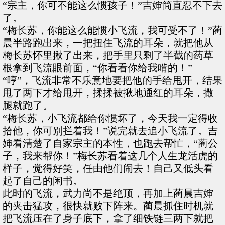
“宗主，你可不能这么惯孩子！”吉婶简直忍不下去
了。
“梅长苏，你能这么能惯小飞流，我可受不了！”蔺
晨半路跑出来，一把扭住飞流的耳朵，就把他从
梅长苏怀里揪了出来，把手里只剩了半截的药草
根拿到飞流眼前面，“你看看你给我啃的！”
“哼”，飞流非常不乐意地要把他的手给甩开，结果
甩了两下才给甩开，揉揉被揪地通红的耳朵，撒
腿就跑了。
“梅长苏，小飞流都给你惯坏了，今天我一定得收
拾他，你可别拦着我！”说完就去追小飞流了。吉
婶看清楚了自家宗主的本性，也跑去帮忙，“蔺公
子，我来帮你！”梅长苏看着这几个人生龙活虎的
样子，觉得好笑，任由他们闹去！自己又低头看
起了自己的闲书。
此时的飞流，武力尚不是绝顶，再加上蔺晨吉婶
的夹击猛攻，很快就败下阵来。蔺晨抓住时机就
把飞流压在了身子底下，拿了细铁链三两下就把