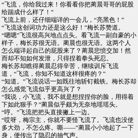
“飞流，你给我过来！你看看你把蔺晨哥哥的屁股
给踹成什么样了！”
飞流上前，还仔细端详的一会儿，“亮黑色！”
“飞流这创词功力还是这么好！”梅长苏赞道。
“嗯嗯”飞流很高兴地点点头。看飞流一副自豪的小
样子，梅长苏很无语。蔺晨也很无语。这两个人
怎么端详起自己的屁股来了？蔺晨悲愤交加！然
而却不知如何发泄，只得捏着拳头死忍。
梅长苏却瞧得蔺晨忍得辛苦，继续训斥飞流
道，“飞流，你知不知道这样很疼的？”
“知道。”飞流说话一如既往地斩钉截铁。梅长苏却
怎么感觉飞流似乎更高兴了？
“我说，小飞流，我不就是想捏捏你的脸，用得着
下如此狠手？”蔺晨似乎颇为无奈地瑶瑶头。
“哼。”飞流把把头直接撇上一边。
“哎呀，梅宗主，你就不要怪飞流了。飞流也没使
多大劲，不怎么疼。嘶——”蔺晨小小地起了一下
身，便传出了隐忍的抽气声。