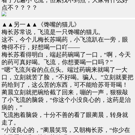
看了几遍小飞流，但素找不到点，大家有什么好
点不？？？？
▲▲另一▲▲《馋嘴的猫儿》
梅长苏常说，飞流是一只馋嘴的猫儿。
这不，今个儿梅长苏喝药，小飞流趴在一旁，眼
馋得不行，好想喝一口吖——
梅长苏看得明白，端起药碗喝了一口，“啊，今天
的药可真好喝。飞流，你想要喝一口吗？”
“嗯”飞流兴奋的点点头。端过药碗来就喝了一大
口，立刻就苦了脸，“不好喝。骗人。”立刻就要把
药给到了，这么苦的东西，可不能给苏哥哥喝！
蔺晨立刻就把碗给截了回来，嘣的一声，狠狠敲
了小飞流的脑袋，“你这个小没良心的，这药是治
病的，”
飞流抱着脑袋，十分不善的看了眼蔺晨，转身就
走了。
“小没良心的，”蔺晨笑骂，又朝梅长苏，“你少在