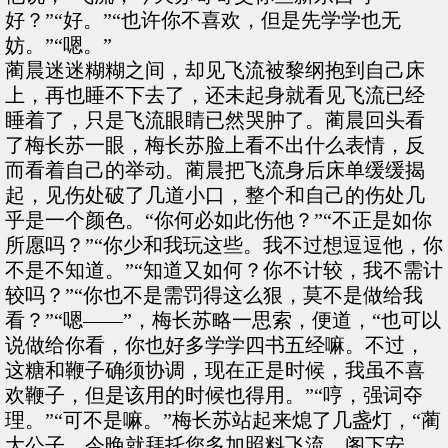
好？”“好。”“也许你不喜欢，但是先学学也无
妨。”“嗯。”
蔺晨迷迷糊糊之间，却见飞流被黎纲抱到自己床
上，再也睡不下去了，还未起身就看见飞流已经
睡着了，只是飞流眼睛已然哭肿了。蔺晨回头看
了梅长苏一眼，梅长苏脸上看不出什么表情，反
而看着自己的举动。蔺晨把飞流身后床单缓缓揭
起，见伤处破了几道小口，整个和自己的伤处几
乎是一个颜色。“你何必如此伤他？”“不正是如你
所愿吗？”“你少和我玩这些。我不过想逗逗他，你
不是不知道。”“知道又如何？你不计较，我不需计
较吗？”“你也不是需罚得这么狠，莫不是做给我
看？”“嗯——”，梅长苏略一思索，便道，“也可以
说做给你看，你也好多学学四书五经嘛。不过，
这糖和鞭子确须协调，现在正是时候，我虽不喜
欢鞭子，但是该用的时候也得用。”“哼，强词夺
理。”“可不是嘛。”梅长苏站起来熄了几盏灯，“蔺
大公子，今晚就拜托您多加照料飞流。阁下安