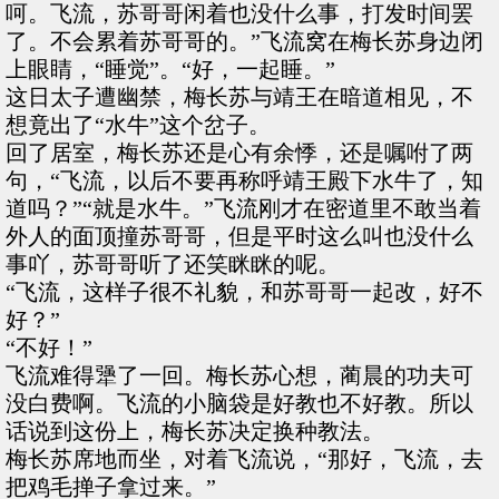
呵。飞流，苏哥哥闲着也没什么事，打发时间罢
了。不会累着苏哥哥的。”飞流窝在梅长苏身边闭
上眼睛，“睡觉”。“好，一起睡。”
这日太子遭幽禁，梅长苏与靖王在暗道相见，不
想竟出了“水牛”这个岔子。
回了居室，梅长苏还是心有余悸，还是嘱咐了两
句，“飞流，以后不要再称呼靖王殿下水牛了，知
道吗？”“就是水牛。”飞流刚才在密道里不敢当着
外人的面顶撞苏哥哥，但是平时这么叫也没什么
事吖，苏哥哥听了还笑眯眯的呢。
“飞流，这样子很不礼貌，和苏哥哥一起改，好不
好？”
“不好！”
飞流难得犟了一回。梅长苏心想，蔺晨的功夫可
没白费啊。飞流的小脑袋是好教也不好教。所以
话说到这份上，梅长苏决定换种教法。
梅长苏席地而坐，对着飞流说，“那好，飞流，去
把鸡毛掸子拿过来。”