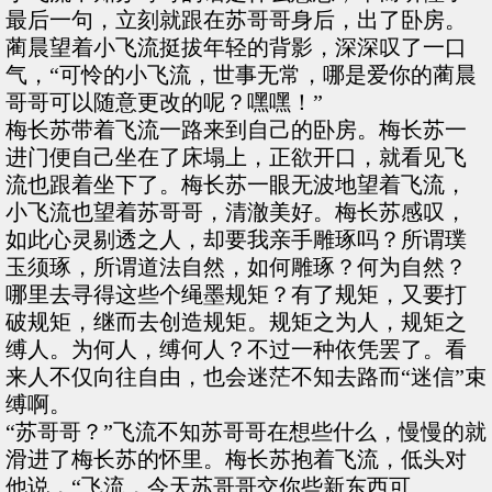
最后一句，立刻就跟在苏哥哥身后，出了卧房。
蔺晨望着小飞流挺拔年轻的背影，深深叹了一口
气，“可怜的小飞流，世事无常，哪是爱你的蔺晨
哥哥可以随意更改的呢？嘿嘿！”
梅长苏带着飞流一路来到自己的卧房。梅长苏一
进门便自己坐在了床塌上，正欲开口，就看见飞
流也跟着坐下了。梅长苏一眼无波地望着飞流，
小飞流也望着苏哥哥，清澈美好。梅长苏感叹，
如此心灵剔透之人，却要我亲手雕琢吗？所谓璞
玉须琢，所谓道法自然，如何雕琢？何为自然？
哪里去寻得这些个绳墨规矩？有了规矩，又要打
破规矩，继而去创造规矩。规矩之为人，规矩之
缚人。为何人，缚何人？不过一种依凭罢了。看
来人不仅向往自由，也会迷茫不知去路而“迷信”束
缚啊。
“苏哥哥？”飞流不知苏哥哥在想些什么，慢慢的就
滑进了梅长苏的怀里。梅长苏抱着飞流，低头对
他说，“飞流，今天苏哥哥交你些新东西可