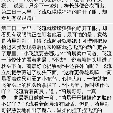
寝。”说完，只余下一盏灯，梅长苏便合衣而出。
第二日一大早，飞流就朦朦猩猩的睁开了眼，却
看见有双眼睛正
第二日一大早，飞流就朦朦猩猩的睁开了眼，却
看见有双眼睛正在盯着他看，最可怕的是，竟然
是蔺晨哥哥！吓得飞流起身就要跑！可惜刚把腰
抬起来就发现身后传来剧痛就把飞流的动作定在
了那里。“小飞流要去哪儿？”蔺晨柔声问道。飞流
一脸惊悚的看着蔺晨，“不去”，说着就把头埋进了
枕头下面。蔺晨好心提醒到“手还在外面呢？”飞流
立刻把手藏进了枕头下面。“这样更像鸵鸟嘛，”蔺
晨看着这只可爱的小鸵鸟，心情大好，一把就把
飞流头上的枕头给拿掉了，“小飞流，你叫我什么
吖？”飞流看着蔺晨，道，“蔺晨哥哥。”“真
乖。”蔺晨双目微微一弯，“蔺晨哥哥捏捏你的脸好
不好吖？”飞流看着蔺晨没有回话。但是，蔺晨哥
哥很慈爱地伸出了魔爪，温柔的捏了捏飞流的