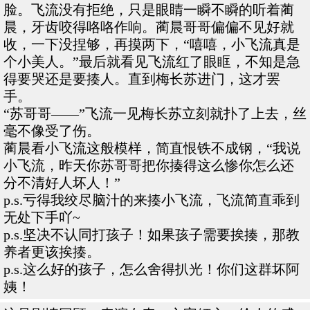
脸。飞流没有拒绝，只是眼睛一瞬不瞬的听着蔺
晨，牙齿咬得咯咯作响。蔺晨哥哥偏偏不见好就
收，一下没捏够，再摸两下，“嘻嘻，小飞流真是
个小美人。”最后就看见飞流红了眼眶，不知是急
得要哭还是要揍人。直到梅长苏进门，这才罢
手。
“苏哥哥——”飞流一见梅长苏立刻就扑了上去，丝
毫不像受了伤。
蔺晨看小飞流这般模样，简直恨铁不成钢，“我说
小飞流，昨天你苏哥哥把你揍得这么惨你怎么还
分不清好人坏人！”
p.s.亏得我绞尽脑汁的来揍小飞流，飞流简直乖到
无处下手吖~
p.s.坚决不认同打孩子！如果孩子需要挨揍，那教
养者更该挨揍。
p.s.这么好的孩子，怎么舍得扒光！你们这群坏阿
姨！