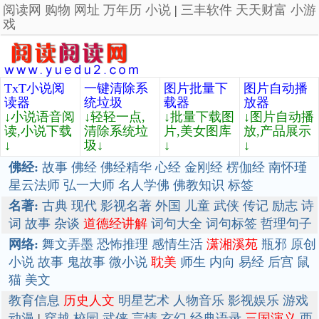
阅读网
购物
网址
万年历
小说
|
三丰软件
天天财富
小游
戏
TxT小说阅
一键清除系
图片批量下
图片自动播
读器
统垃圾
载器
放器
↓小说语音阅
↓轻轻一点,
↓批量下载图
↓图片自动播
读,小说下载
清除系统垃
片,美女图库
放,产品展示
↓
圾↓
↓
↓
佛经:
故事
佛经
佛经精华
心经
金刚经
楞伽经
南怀瑾
星云法师
弘一大师
名人学佛
佛教知识
标签
名著:
古典
现代
影视名著
外国
儿童
武侠
传记
励志
诗
词
故事
杂谈
道德经讲解
词句大全
词句标签
哲理句子
网络:
舞文弄墨
恐怖推理
感情生活
潇湘溪苑
瓶邪
原创
小说
故事
鬼故事
微小说
耽美
师生
内向
易经
后宫
鼠
猫
美文
教育信息
历史人文
明星艺术
人物音乐
影视娱乐
游戏
动漫
|
穿越
校园
武侠
言情
玄幻
经典语录
三国演义
西