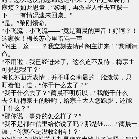
麻烦？如此思量，“黎刚，再派些人手去查探一
下，一有情况速来回禀。”
“是。”黎刚领命。
“小飞流，小飞流——”竟是蔺晨的声音！好啊？！
这家伙！梅长苏心里暗骂一声。
“阁主，这——？我立刻去请蔺阁主进来！”黎刚请
命。
“不用啦，我已经进来了。这么迫不及待，梅宗主
可是想我了？”
梅长苏面无表情，并不理会蔺晨的一脸泼笑，只
盯着他，道，“你干什么去了？”
“我干什么去了？”蔺晨不明所以，“我能干什么
去？听梅宗主的吩咐，给宗主大人您跑腿，还能
干什么？”
“那你说，事办的怎么样了？”
“我不是都在信里给你说了吗？那楚钰……”蔺晨一
凛，“你莫不是没收到信！？”