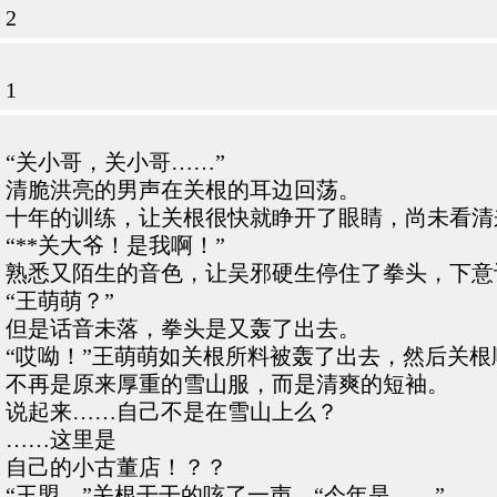
2
1
“关小哥，关小哥……”
清脆洪亮的男声在关根的耳边回荡。
十年的训练，让关根很快就睁开了眼睛，尚未看清
“**关大爷！是我啊！”
熟悉又陌生的音色，让吴邪硬生停住了拳头，下意
“王萌萌？”
但是话音未落，拳头是又轰了出去。
“哎呦！”王萌萌如关根所料被轰了出去，然后关
不再是原来厚重的雪山服，而是清爽的短袖。
说起来……自己不是在雪山上么？
……这里是
自己的小古董店！？？
“王盟。”关根干干的咳了一声。“今年是……”