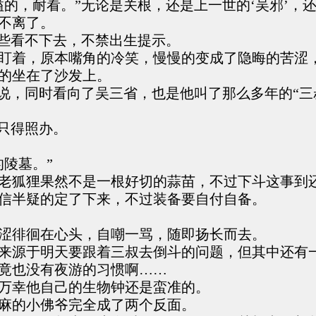
溢的，耐看。”无论是关根，还是上一世的‘吴邪’，
不离了。
有些看不下去，不禁出生提示。
盯着，原本嘴角的冷笑，慢慢的变成了隐晦的苦涩
的坐在了沙发上。
边说，同时看向了吴三省，也是他叫了那么多年的“三
只得照办。
陵墓。”
老狐狸果然不是一根好切的蒜苗，不过下斗这事到
信半疑的定了下来，不过装备要自付自备。
涩徘徊在心头，自嘲一骂，随即扬长而去。
来源于明天要跟着三叔去倒斗的问题，但其中还有
竟也没有夜游的习惯啊……
万幸他自己的生物钟还是蛮准的。
麻的小佛爷完全成了两个反面。