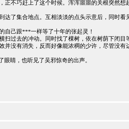
，正不巧赶上了这个时候。浑浑噩噩的关根突然想
到达了集合地点。互相淡淡的点头示意后，同时看
自己跟***一样等了十年的张起灵！
横扫过去的冲动。同时找了棵树，依在树荫下闭目
效并没有消失，反而好像能浓稠的少许，尽管没有
开了眼睛，也听见了吴邪惊奇的出声。