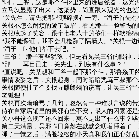
“呵，三爷，这是哪个斗挖里来的晚唐瓷器，这光
立马就显露了出来，这架势，简直跟来观光的也差
“关先生，请先把那些琐碎摆在一旁。”潘子首先
关根不怎么耐烦的皱了皱眉，看见潘子一脸警惕的
关根收起了笑容，跟个七老八十的爷们一样软绵绵
“我不能保证，我不会几枪蹦了隔墙人。”关根一
“潘子，叫他们都下去吧。”
“三爷！”潘子有些犹豫，但是看见吴三省的眼神，
“那……耳目已走，关先生，到底有什么事？”
“直说吧，关某想和三爷一起下那个斗，那鲁殇王的
事情谈妥之后，关根起身，同时暗暗咒骂三叔那个
关根随便扯了个要找寻麒麟竭的谎言，让吴三省半
老狐狸！
关根再次暗暗骂了几句，忽然有一种难以言说的苦
待在自家店铺里的吴邪有些不安，最大的因素还是
关小哥这么晚了还不回来，莫不是出了什么事？毕
第二天清晨，吴邪昨日竟然在默默念叨着睡着了，
睡了一觉之后，满脸轻松的小天真和我们正心如乱