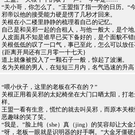
“关小哥，你怎么了。”王盟指了指一旁的日历。“
邪帝以他的接受能力硬是愣了几秒才回来。
关根在小二楼里静静的梳理着自己的记忆。
自己是和吴邪一起的合租人，与他一般大，是个地
人皮面具不知是谁早已买下备好的，是个面貌不错
关根低低的叹了一口气，事已至此，怎么可以放任
{距离开局还有三月零一十七天}
道上就像被投入了一颗石子一般，惊起了波澜。
名为关根的男人，在短短三月内，名气迅速的升高
“喂小伙子，这里的老板在不在的？”
关根正用着吴邪的太妃椅坐在大门口晒太阳，打老
样。
王盟一看有生意，慌忙的就去叫吴邪，而原本关根
恶趣味的笑了笑。
“我是。”脸上纯（she）真（jing）的笑容却让
“呀，老板一眼就是识明器的好手啊。”大金牙僵