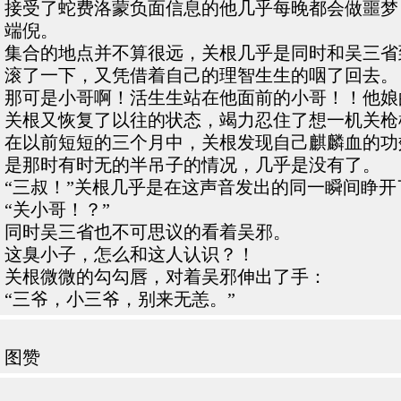
接受了蛇费洛蒙负面信息的他几乎每晚都会做噩梦
端倪。
集合的地点并不算很远，关根几乎是同时和吴三省
滚了一下，又凭借着自己的理智生生的咽了回去。
那可是小哥啊！活生生站在他面前的小哥！！他娘的
关根又恢复了以往的状态，竭力忍住了想一机关枪
在以前短短的三个月中，关根发现自己麒麟血的功
是那时有时无的半吊子的情况，几乎是没有了。
“三叔！”关根几乎是在这声音发出的同一瞬间睁
“关小哥！？”
同时吴三省也不可思议的看着吴邪。
这臭小子，怎么和这人认识？！
关根微微的勾勾唇，对着吴邪伸出了手：
“三爷，小三爷，别来无恙。”
图赞