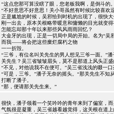
“这点您那可算没瞎了眼，您老板我啊，是倒斗的
“不好意思不好意思！关小哥虽然有时候比较喜欢
正是尴尬的时候，吴邪恰到时机的出现了，很快大
刚一出去，原本关根略带暖意和慵懒的目光就变得
怎能忘却那十年以来那些风风雨雨回忆？
大金牙的出现，正是一切局中局的开始。名为“吴
而我——将会把这些糜烂腐朽之物
一一折毁。
“三爷，有位名叫关先生的男人想见三爷一面。”
关先生？吴三省皱皱眉头，莫不是那道上风头正盛
“不见，对他说我不在便可。”吴三省浅浅的啜一
“可是，三爷。”潘子无奈的摇头。“那关先生不
打断了潘子。
“那，便请那关先生来。”
很快，潘子领着一个笑吟吟的青年来到了偏室，而
气氛很是凝重，吴三省越看越觉得，这关根在道上