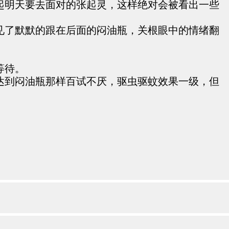
起明天要去面对的张起灵，这样绝对会被看出一些
见了默默的跟在后面的闷油瓶，关根眼中的情绪翻
等待。
达到闷油瓶那样百试不厌，驱虫驱蚊效果一级，但