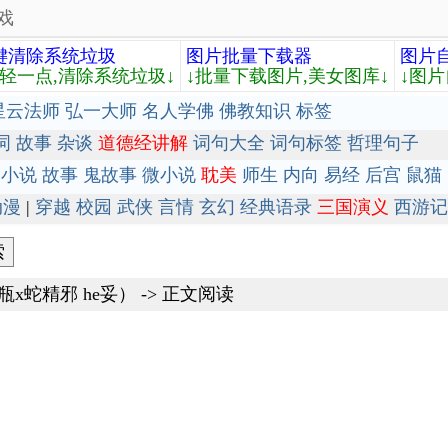
戏
键清除系统垃圾
图片批量下载器
图片
轻轻一点,清除系统垃圾↓
↓批量下载图片,美女图库↓
↓图片
星云法师
弘一大师
名人学佛
佛教知识
标签
词
故事
杂谈
道德经讲解
词句大全
词句标签
哲理句子
小说
故事
鬼故事
微小说
耽美
师生
内向
易经
后宫
鼠猫
动漫
|
穿越
校园
武侠
言情
玄幻
经典语录
三国演义
西游记
x蛇精邪 he妥）
-> 正文阅读