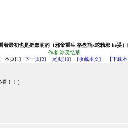
]看着最初也是挺蠢萌的（邪帝重生 格盘瓶x蛇精邪 he妥）[
作者:冰灵忆荩
页
本页[1]
下一页[2]
尾页[10]
[收藏本文]
【下载本
必看！！）