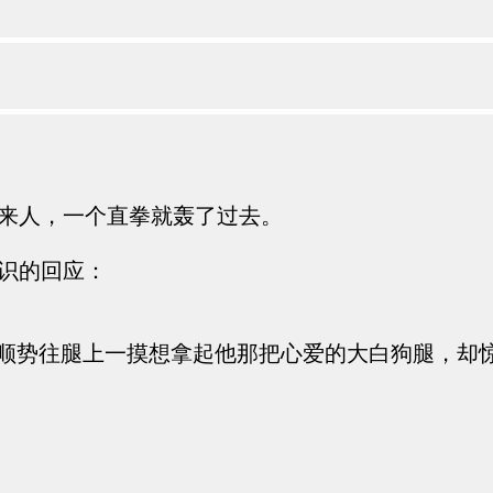
来人，一个直拳就轰了过去。
识的回应：
根顺势往腿上一摸想拿起他那把心爱的大白狗腿，却