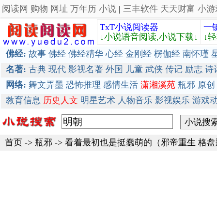
阅读网
购物
网址
万年历
小说
|
三丰软件
天天财富
小游
TxT小说阅读器
一
↓小说语音阅读,小说下载↓
↓
佛经:
故事
佛经
佛经精华
心经
金刚经
楞伽经
南怀瑾
名著:
古典
现代
影视名著
外国
儿童
武侠
传记
励志
诗
网络:
舞文弄墨
恐怖推理
感情生活
潇湘溪苑
瓶邪
原创
教育信息
历史人文
明星艺术
人物音乐
影视娱乐
游戏
首页
->
瓶邪
->
看着最初也是挺蠢萌的（邪帝重生 格盘瓶