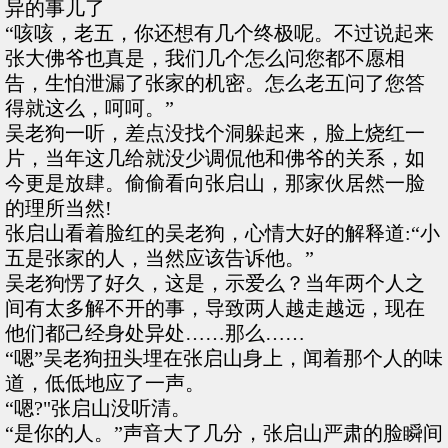
异的事儿了
“咳咳，老五，你还想有几个终极呢。不过说起来
张大佛爷也真是，我们几个怎么问您都不愿相
告，生怕泄漏了张家的机密。怎么老五问了您答
得就这么，呵呵。”
吴老狗一听，差点没找个洞躲起来，脸上烧红一
片，当年这几给就没少调侃他和佛爷的关系，如
今更是放肆。偷偷看向张启山，那家伙居然一脸
的理所当然!
张启山看着脸红的吴老狗，心情大好的解释道:“小
五是张家的人，当然应该告诉他。”
吴老狗愣了好久，这是，示爱么？当年两个人之
间有太多解不开的事，导致两人越走越远，现在
他们都己经身处异处……那么……
“嗯”吴老狗扭头埋在张启山身上，闻着那个人的味
道，低低地应了一声。
“嗯?"张启山没听清。
“是你的人。”声音大了几分，张启山严肃的脸瞬间