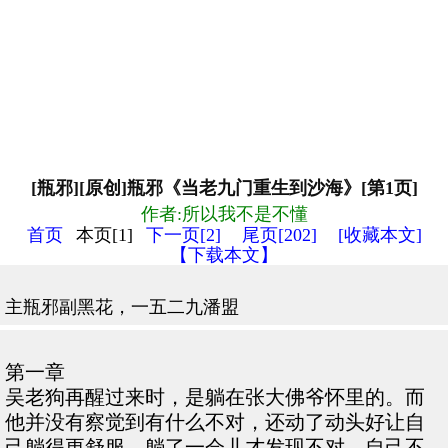
[瓶邪][原创]瓶邪《当老九门重生到沙海》[第1页]
作者:所以我不是不懂
首页
本页[1]
下一页[2]
尾页[202]
[收藏本文]
【下载本文】
主瓶邪副黑花，一五二九潘盟
第一章
吴老狗再醒过来时，是躺在张大佛爷怀里的。而
他并没有察觉到有什么不对，还动了动头好让自
己躺得更舒服。躺了一会儿才发现不对，自己不