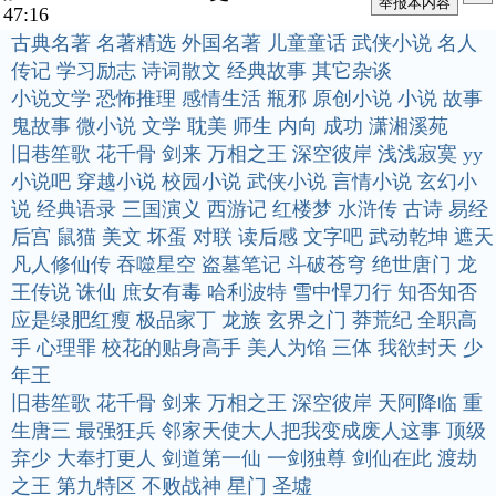
47:16
古典名著
名著精选
外国名著
儿童童话
武侠小说
名人
传记
学习励志
诗词散文
经典故事
其它杂谈
小说文学
恐怖推理
感情生活
瓶邪
原创小说
小说
故事
鬼故事
微小说
文学
耽美
师生
内向
成功
潇湘溪苑
旧巷笙歌
花千骨
剑来
万相之王
深空彼岸
浅浅寂寞
yy
小说吧
穿越小说
校园小说
武侠小说
言情小说
玄幻小
说
经典语录
三国演义
西游记
红楼梦
水浒传
古诗
易经
后宫
鼠猫
美文
坏蛋
对联
读后感
文字吧
武动乾坤
遮天
凡人修仙传
吞噬星空
盗墓笔记
斗破苍穹
绝世唐门
龙
王传说
诛仙
庶女有毒
哈利波特
雪中悍刀行
知否知否
应是绿肥红瘦
极品家丁
龙族
玄界之门
莽荒纪
全职高
手
心理罪
校花的贴身高手
美人为馅
三体
我欲封天
少
年王
旧巷笙歌
花千骨
剑来
万相之王
深空彼岸
天阿降临
重
生唐三
最强狂兵
邻家天使大人把我变成废人这事
顶级
弃少
大奉打更人
剑道第一仙
一剑独尊
剑仙在此
渡劫
之王
第九特区
不败战神
星门
圣墟