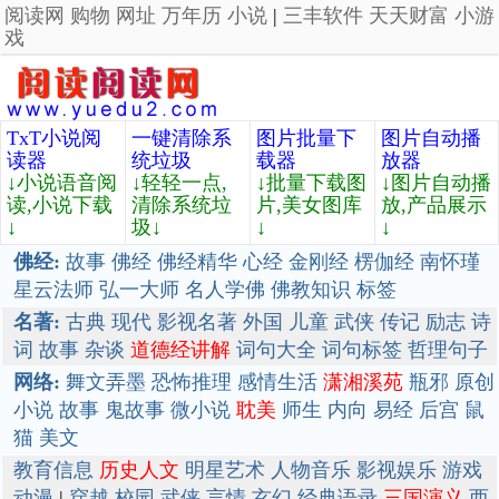
阅读网
购物
网址
万年历
小说
|
三丰软件
天天财富
小游
戏
TxT小说阅
一键清除系
图片批量下
图片自动播
读器
统垃圾
载器
放器
↓小说语音阅
↓轻轻一点,
↓批量下载图
↓图片自动播
读,小说下载
清除系统垃
片,美女图库
放,产品展示
↓
圾↓
↓
↓
佛经:
故事
佛经
佛经精华
心经
金刚经
楞伽经
南怀瑾
星云法师
弘一大师
名人学佛
佛教知识
标签
名著:
古典
现代
影视名著
外国
儿童
武侠
传记
励志
诗
词
故事
杂谈
道德经讲解
词句大全
词句标签
哲理句子
网络:
舞文弄墨
恐怖推理
感情生活
潇湘溪苑
瓶邪
原创
小说
故事
鬼故事
微小说
耽美
师生
内向
易经
后宫
鼠
猫
美文
教育信息
历史人文
明星艺术
人物音乐
影视娱乐
游戏
动漫
|
穿越
校园
武侠
言情
玄幻
经典语录
三国演义
西