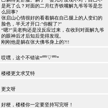
是死了么？对面的二月红齐铁嘴解九爷等等是怎
么回事?
张启山心情很好的看着躺在自己腿上的人变幻的
脸色，半天才开口:"你醒了?"
“嗯?”吴老狗还是没反应过来，在收到对面解九爷
的眼神后才后知后觉得发现。
刚刚他是躺在张大佛爷身上的?!!
哎嘿，这个不错诶*罒▽罒*
楼楼更文求艾特
更文呀
好梗，楼楼你一定要坚持写完呀！