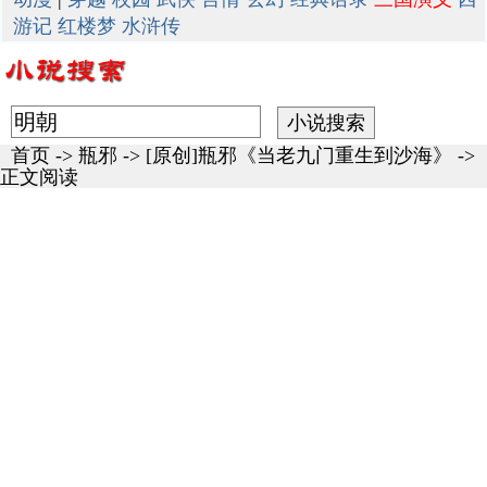
游记
红楼梦
水浒传
首页
->
瓶邪
->
[原创]瓶邪《当老九门重生到沙海》
->
正文阅读