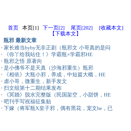
首页
本页[1]
下一页[2]
尾页[202]
[收藏本文]
【下载本文】
瓶邪 最新文章
家长难当byby无非正剧（瓶邪文 小哥真的是闷
《你丫给我站住！》学霸瓶×学霸邪HE
瓶邪之悟 原著向
是小佛爷不是天真（沙海邪重生）瓶邪
《相依》大瓶小邪，养成，中短篇大概，HE
虐小哥，微重生，新手发文
扫文组第十二期结果发布
《冥婚》脱水完整版（民国架空，小甜饼，HE
吧刊手写祝福征集贴
下嫁（将军瓶X皇子邪，偶有黑花，宠文he，已