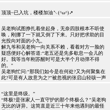
顶顶~已入坑，楼楼加油↖(^ω^)↗
吴老狗试图挣扎着坐起身，无奈四肢根本不听使
唤，刚挪了一下就又倒了下来。只好把求助的目
光投向对面的小九。
解九爷和吴老狗一向关系不赖，看着对方一脸的
疑惑便好心解答道:“老五还是先多歇息一会儿的
好。我等当年刚苏醒时可是大半个月动弹不得
的。"
吴老狗忙问:“那我们如今是在何处?又为何聚集在
此?可是有人故意为之?”被忽视的张启山轻咳一声
“这里是终级。”
“终极?是张家人一直守护的那个终极么？”吴老狗
无比的讶异。这简直是近三十年来他遇到的最怪