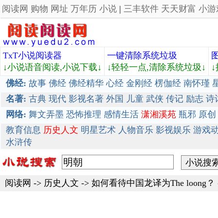
阅读网
购物
网址
万年历
小说
|
三丰软件
天天财富
小游
TxT小说阅读器
一键清除系统垃圾
↓小说语音阅读,小说下载↓
↓轻轻一点,清除系统垃圾↓
佛经:
故事
佛经
佛经精华
心经
金刚经
楞伽经
南怀瑾
名著:
古典
现代
影视名著
外国
儿童
武侠
传记
励志
诗
网络:
舞文弄墨
恐怖推理
感情生活
潇湘溪苑
瓶邪
原创
教育信息
历史人文
明星艺术
人物音乐
影视娱乐
游戏
水浒传
阅读网
->
历史人文
->
如何看待中国龙译为The loong？