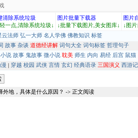
戏
键清除系统垃圾
图片批量下载器
图片
轻轻一点,清除系统垃圾↓
↓批量下载图片,美女图库↓
↓图片
星云法师
弘一大师
名人学佛
佛教知识
标签
词
故事
杂谈
道德经讲解
词句大全
词句标签
哲理句子
小说
故事
鬼故事
微小说
耽美
师生
内向
易经
后宫
鼠猫
动漫
|
穿越
校园
武侠
言情
玄幻
经典语录
三国演义
西游记
择外地，具体是什么原因？
-> 正文阅读