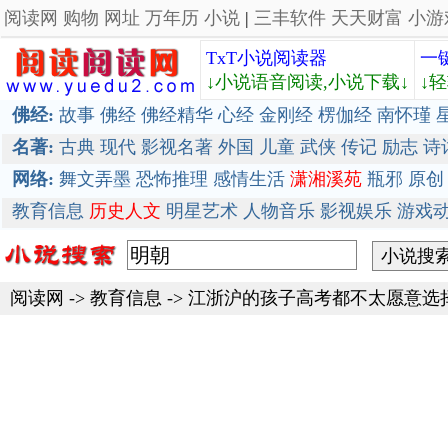
阅读网
购物
网址
万年历
小说
|
三丰软件
天天财富
小游
TxT小说阅读器
一
↓小说语音阅读,小说下载↓
↓
佛经:
故事
佛经
佛经精华
心经
金刚经
楞伽经
南怀瑾
名著:
古典
现代
影视名著
外国
儿童
武侠
传记
励志
诗
网络:
舞文弄墨
恐怖推理
感情生活
潇湘溪苑
瓶邪
原创
教育信息
历史人文
明星艺术
人物音乐
影视娱乐
游戏
阅读网
->
教育信息
->
江浙沪的孩子高考都不太愿意选