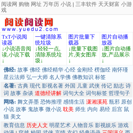
阅读网
购物
网址
万年历
小说
|
三丰软件
天天财富
小游
戏
TxT小说阅
一键清除系
图片批量下
图片自动播
读器
统垃圾
载器
放器
↓小说语音阅
↓轻轻一点,
↓批量下载图
↓图片自动播
读,小说下载
清除系统垃
片,美女图库
放,产品展示
↓
圾↓
↓
↓
佛经:
故事
佛经
佛经精华
心经
金刚经
楞伽经
南怀瑾
星云法师
弘一大师
名人学佛
佛教知识
标签
名著:
古典
现代
影视名著
外国
儿童
武侠
传记
励志
诗
词
故事
杂谈
道德经讲解
词句大全
词句标签
哲理句子
网络:
舞文弄墨
恐怖推理
感情生活
潇湘溪苑
瓶邪
原创
小说
故事
鬼故事
微小说
耽美
师生
内向
易经
后宫
鼠
猫
美文
教育信息
历史人文
明星艺术
人物音乐
影视娱乐
游戏
动漫
|
穿越
校园
武侠
言情
玄幻
经典语录
三国演义
西