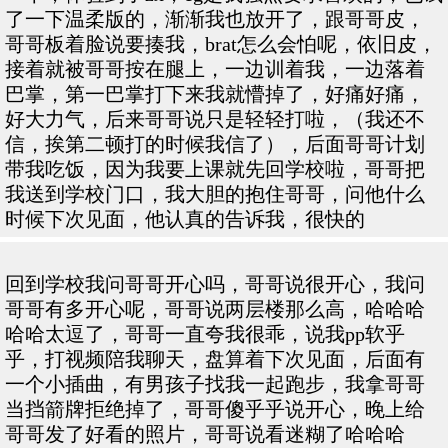
了一下温柔版的，渐渐我也放开了，跟哥哥皮，
哥哥板着脸说要揍我，brat怎么会怕呢，依旧皮，
接着就被哥哥按在腿上，一边训着我，一边落着
巴掌，第一巴掌打下来我就懵掉了，好痛好痛，
好大力气，后来哥哥说只是轻轻打啦，（我还不
信，挨第二顿打的时候我信了），后面哥哥计划
带我吃饭，因为我要上课就先回学校啦，哥哥把
我送到学校门口，我大胆的抱住哥哥，问他什么
时候下次见面，他认真的告诉我，很快的
回到学校我问哥哥开心吗，哥哥说很开心，我问
哥哥有多开心呢，哥哥说两层楼那么高，哈哈哈
哈哈太逗了，哥哥一直夸我很乖，说我pp软乎
乎，打视频陪我聊天，盘算着下次见面，后面有
一个小插曲，有男孩子找我一起跑步，我拿哥哥
当挡箭牌拒绝掉了，哥哥傻乎乎说开心，晚上给
哥哥发了好看的照片，哥哥说看迷糊了哈哈哈