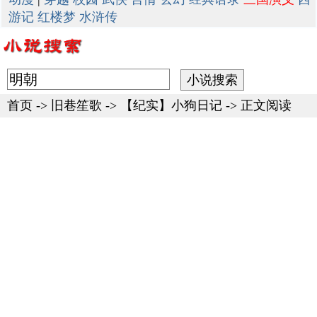
游记
红楼梦
水浒传
首页
->
旧巷笙歌
->
【纪实】小狗日记
-> 正文阅读