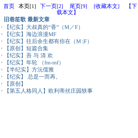
首页
本页[1]
下一页[2]
尾页[9]
[收藏本文]
【下
载本文】
旧巷笙歌 最新文章
【纪实】大叔真的“香”（M／F）
【纪实】海边浪漫MF
【纪实】往后余生都有你在（M |F）
【原创】短篇合集
【纪实】吾 与 清 欢
【纪实】年轮 （fm-mf）
【半纪实】方沅儒雅
【纪实】 总是一而再。
【原创】
【第五人格同人】欧利蒂丝庄园轶事