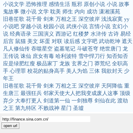
小说文学
恐怖推理
感情生活
瓶邪
原创小说
小说
故事
鬼故事
微小说
文学
耽美
师生
内向
成功
潇湘溪苑
旧巷笙歌
花千骨
剑来
万相之王
深空彼岸
浅浅寂寞
yy
小说吧
穿越小说
校园小说
武侠小说
言情小说
玄幻小
说
经典语录
三国演义
西游记
红楼梦
水浒传
古诗
易经
后宫
鼠猫
美文
坏蛋
对联
读后感
文字吧
武动乾坤
遮天
凡人修仙传
吞噬星空
盗墓笔记
斗破苍穹
绝世唐门
龙
王传说
诛仙
庶女有毒
哈利波特
雪中悍刀行
知否知否
应是绿肥红瘦
极品家丁
龙族
玄界之门
莽荒纪
全职高
手
心理罪
校花的贴身高手
美人为馅
三体
我欲封天
少
年王
旧巷笙歌
花千骨
剑来
万相之王
深空彼岸
天阿降临
重
生唐三
最强狂兵
邻家天使大人把我变成废人这事
顶级
弃少
大奉打更人
剑道第一仙
一剑独尊
剑仙在此
渡劫
之王
第九特区
不败战神
星门
圣墟
open url