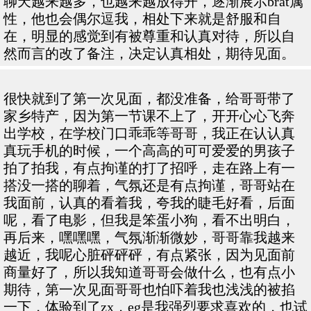
聊天越来越多，也越来越放得开，逐渐展示brat属
性，他也会偶尔逗我，相处下来就是舒服和自
在，明显的感觉到有被尊重和认真对待，所以自
然而言的改了备注，决定认真相处，期待见面。
很快就到了第一次见面，都没准备，给哥哥带了
家乡特产，因为第一节课不上了，开开心心飞奔
出学校，在学校门口乖乖等哥哥，我正在认认真
真玩手机的时候，一个高高的可可爱爱的男孩子
拍了拍我，有点拘谨的打了招呼，走在路上有一
搭没一搭的聊着，气氛还是有点拘谨，哥哥站在
我面前，认真的看着我，夸我的睫毛好看，后面
呢，看了电影，但我是笨蛋小狗，看不出明白，
再后来，嘿嘿嘿，气氛渐渐微妙，哥哥靠我越来
越近，我呢心脏砰砰砰，有点紧张，因为见面前
商量好了，所以我知道哥哥会做什么，也有点小
期待，第一次见面哥哥也怕吓着我也浅浅的被掐
一下，体验到了zx，eg是我强烈要求喜欢的，也试