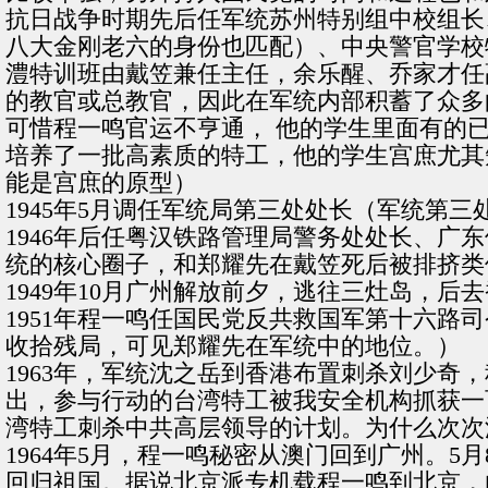
抗日战争时期先后任军统苏州特别组中校组长
八大金刚老六的身份也匹配）、中央警官学校
澧特训班由戴笠兼任主任，余乐醒、乔家才任
的教官或总教官，因此在军统内部积蓄了众多
可惜程一鸣官运不亨通， 他的学生里面有的
培养了一批高素质的特工，他的学生宫庶尤其
能是宫庶的原型）
1945年5月调任军统局第三处处长（军统第三
1946年后任粤汉铁路管理局警务处处长、
统的核心圈子，和郑耀先在戴笠死后被排挤类
1949年10月广州解放前夕，逃往三灶岛，后
1951年程一鸣任国民党反共救国军第十六
收拾残局，可见郑耀先在军统中的地位。）
1963年，军统沈之岳到香港布置刺杀刘少
出，参与行动的台湾特工被我安全机构抓获一百
湾特工刺杀中共高层领导的计划。为什么次次
1964年5月，程一鸣秘密从澳门回到广州。
回归祖国。据说北京派专机载程一鸣到北京，