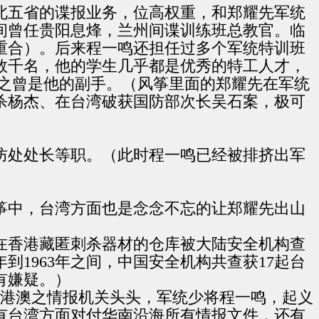
北五省的谍报业务，位高权重，和郑耀先军统
间曾任贵阳息烽，兰州间谍训练班总教官。临
重合）。后来程一鸣还担任过多个军统特训班
数千名，他的学生几乎都是优秀的特工人才，
翔之曾是他的副手。（风筝里面的郑耀先在军统
杀杨杰、在台湾破获国防部次长吴石案，极可
保防处处长等职。（此时程一鸣已经被排挤出军
风筝中，台湾方面也是念念不忘的让郑耀先出山
工在香港藏匿刺杀器材的仓库被大陆安全机构查
到1963年之间，中国安全机构共查获17起台
有嫌疑。）
湾驻港澳之情报机关头头，军统少将程一鸣，起义
有台湾方面对付华南沿海所有情报文件，还有