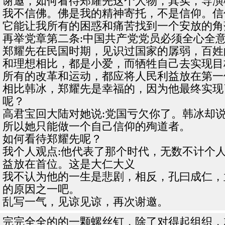
谢邀，如何看待郑耀先这个人物，其实，导演
我不信佛。佛是我的精神寄托，不是信仰。信
它能让我所有的困惑和痛苦找到一个安放的角
再举党章第二条:中国共产党党员必须全心全
郑耀先在民国时期，见识过国家的孱弱，百姓
和理想相比，都是小爱，而牺牲自己去实现目
所有的改革和运动，都应将人民利益放在第一
相比韩冰，郑耀先是幸福的，因为他最终实现
呢？
高君宝回大陆对她说:党国亏欠你了。韩冰却
所以她只能做一个自己信仰的殉道者。
如何看待郑耀先呢？
我个人观点:他代表了那个时代，无数不计个
益放在首位。这是大仁大义
我不认为他的一生是悲剧，相反，孔曰成仁，
的原因之一吧。
乱写一气，见谅见谅，再次谢邀。
完完全全的的一颗螺丝钉，除了对得起组织，