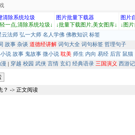
戏
键清除系统垃圾
图片批量下载器
图片
轻轻一点,清除系统垃圾↓
↓批量下载图片,美女图库↓
↓图片
星云法师
弘一大师
名人学佛
佛教知识
标签
词
故事
杂谈
道德经讲解
词句大全
词句标签
哲理句子
小说
故事
鬼故事
微小说
耽美
师生
内向
易经
后宫
鼠猫
动漫
|
穿越
校园
武侠
言情
玄幻
经典语录
三国演义
西游记
先？
-> 正文阅读