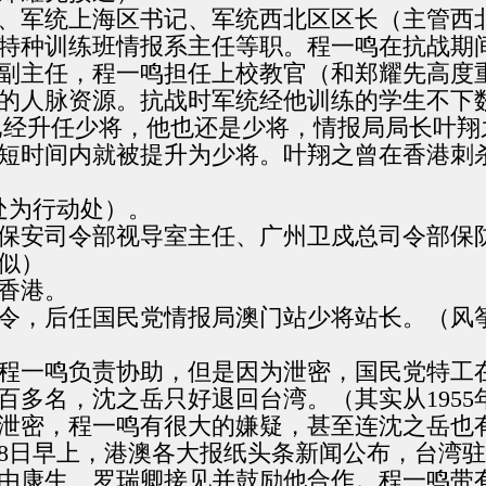
、军统上海区书记、军统西北区区长（主管西
特种训练班情报系主任等职。程一鸣在抗战期
副主任，程一鸣担任上校教官（和郑耀先高度
的人脉资源。抗战时军统经他训练的学生不下
已经升任少将，他也还是少将，情报局局长叶
短时间内就被提升为少将。叶翔之曾在香港刺
处为行动处）。
广东保安司令部视导室主任、广州卫戍总司令部
似）
去香港。
路司令，后任国民党情报局澳门站少将站长。（
奇，程一鸣负责协助，但是因为泄密，国民党特
多名，沈之岳只好退回台湾。（其实从1955年
泄密，程一鸣有很大的嫌疑，甚至连沈之岳也
5月8日早上，港澳各大报纸头条新闻公布，台
由康生、罗瑞卿接见并鼓励他合作。程一鸣带