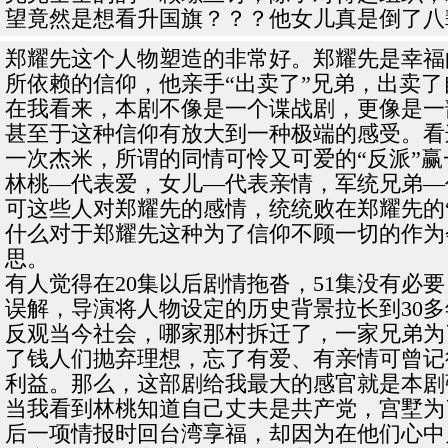
望竟然是想看升国旗？？？他女儿真是倒了八
郑耀先这个人物塑造的非常好。郑耀先是幸福
所依赖的信仰，他亲手“出卖了”兄弟，出卖
在我看来，本剧不像是一个谍战剧，更像是一部
甚至于这种信仰有放大到一种极端的感受。看
一次杰米，所谓的同情可怜又可爱的“反派”赢
林桃—代表爱，女儿—代表亲情，军统兄弟—
可这些人对郑耀先的感情，统统败在郑耀先的
什么对于郑耀先这种为了信仰不顾一切的作为
思。
有人觉得在20集以后剧情拖沓，51集没有
误解，导演将人物设定的历史背景拉长到30
反观当今社会，哪家那村拆迁了，一家兄弟为
了钱人们抛弃理想，忘了有爱、有亲情可曾记
利益。那么，这部剧给我最大的感官就是本剧
当我看到林桃知道自己丈夫是共产党，宫墅为
后一项情报时回台湾享福，却因为在他们心中