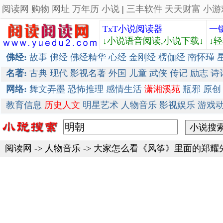
阅读网
购物
网址
万年历
小说
|
三丰软件
天天财富
小游
TxT小说阅读器
一
↓小说语音阅读,小说下载↓
↓
佛经:
故事
佛经
佛经精华
心经
金刚经
楞伽经
南怀瑾
名著:
古典
现代
影视名著
外国
儿童
武侠
传记
励志
诗
网络:
舞文弄墨
恐怖推理
感情生活
潇湘溪苑
瓶邪
原创
教育信息
历史人文
明星艺术
人物音乐
影视娱乐
游戏
阅读网
->
人物音乐
->
大家怎么看《风筝》里面的郑耀