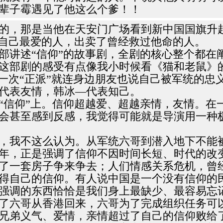
辈子霉遇见了他这么个爹！！
的，那是当他在天安门广场看到新中国国旗升
了自己最爱的人，出卖了曾经救过他命的人。
讲述“信仰”的故事剧，全剧的核心整个都在阐
这部剧的感受有点像我小时候看《猫和老鼠》
一次“正派”就连身边朋友也说自己被军统的忠
代表友情，韩冰—代表知己。
“信仰”上。信仰超越爱、超越亲情，友情。在
会甚至感到反感，我觉得可能就是导演用一种
必要，我不这么认为。从军统六哥到潜入地下不
多年，正是强调了信仰不因时间长短、时代的改
了一套房子争来争去；人们情感关系危机，曾
得自己的信仰。有人说中国是一个没有信仰的
强调的东西恰恰是我们身上最缺少、最容易忘
了六哥从香港回来，六哥为了完成组织任务可
兄弟义气、爱情，亲情超过了自己的信仰败给了