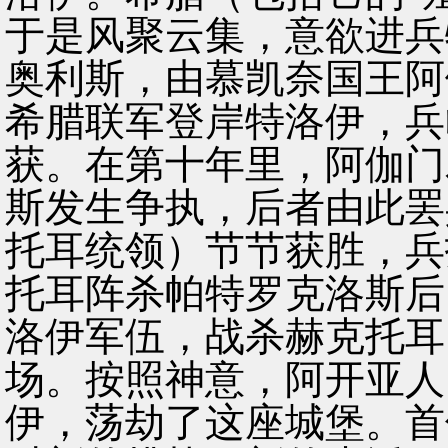
于是风聚云集，意欲进兵
奥利斯，由慕凯奈国王阿
希腊联军登岸特洛伊，兵
获。在第十年里，阿伽门
斯发生争执，后者由此罢
托耳统领）节节获胜，兵
托耳阵杀帕特罗克洛斯后
洛伊军伍，战杀赫克托耳
场。按照神意，阿开亚人
伊，荡劫了这座城堡。首