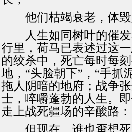
他们枯竭衰老，体毁人亡
人生如同树叶的催发和枯
行里，荷马已表述过这一
的绞杀中，死亡每时每刻
地，“头脸朝下”，“手抓
拖人阴暗的地府；战争张
士，啐嚼蓬勃的人生。即
走上战死疆场的辛酸路：
但现在，谁也甭想死里