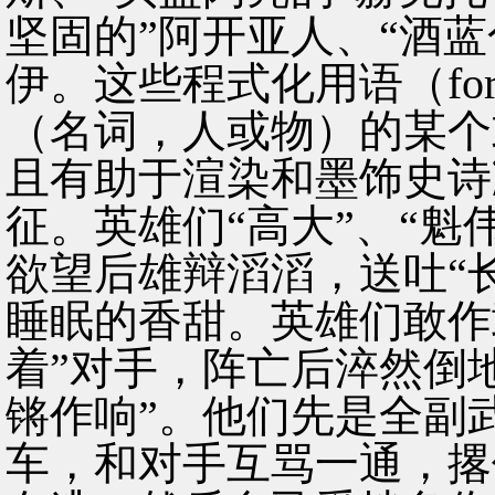
坚固的”阿开亚人、“酒蓝
伊。这些程式化用语（fo
（名词，人或物）的某个
且有助于渲染和墨饰史诗
征。英雄们“高大”、“魁
欲望后雄辩滔滔，送吐“
睡眠的香甜。英雄们敢作
着”对手，阵亡后淬然倒
锵作响”。他们先是全副
车，和对手互骂一通，撂