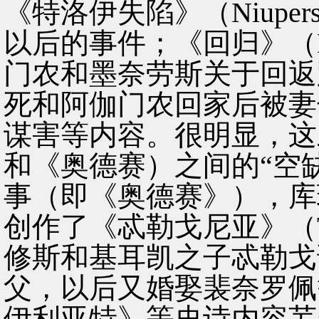
《特洛伊失陷》（Niupe
以后的事件；《回归》（N
门农和墨奈劳斯关于回返
死和阿伽门农回家后被妻
谋害等内容。很明显，这
和《奥德赛）之间的“空
事（即《奥德赛》），库瑞
创作了《忒勒戈尼亚》（Te
修斯和基耳凯之子忒勒戈
父，以后又婚娶裴奈罗佩
伊利亚特》等史诗内容芜