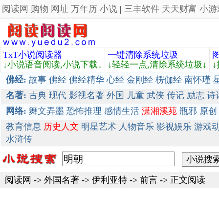
阅读网
购物
网址
万年历
小说
|
三丰软件
天天财富
小游
TxT小说阅读器
一键清除系统垃圾
↓小说语音阅读,小说下载↓
↓轻轻一点,清除系统垃圾↓
佛经:
故事
佛经
佛经精华
心经
金刚经
楞伽经
南怀瑾
名著:
古典
现代
影视名著
外国
儿童
武侠
传记
励志
诗
网络:
舞文弄墨
恐怖推理
感情生活
潇湘溪苑
瓶邪
原创
教育信息
历史人文
明星艺术
人物音乐
影视娱乐
游戏
水浒传
阅读网
->
外国名著
->
伊利亚特
-> 前言 -> 正文阅读