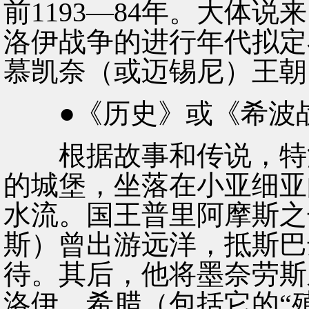
前1193—84年。大体
洛伊战争的进行年代拟定
慕凯奈（或迈锡尼）王朝（
●《历史》或《希波战争史
根据故事和传说，特洛
的城堡，坐落在小亚细亚
水流。国王普里阿摩斯之
斯）曾出游远洋，抵斯巴
待。其后，他将墨奈劳斯
洛伊。希腊（包括它的“