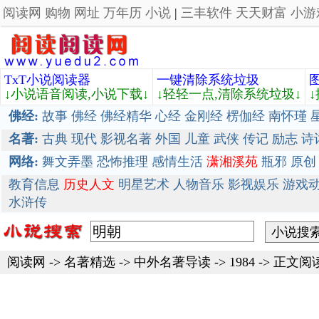
阅读网
购物
网址
万年历
小说
|
三丰软件
天天财富
小游
TxT小说阅读器
一键清除系统垃圾
↓小说语音阅读,小说下载↓
↓轻轻一点,清除系统垃圾↓
佛经:
故事
佛经
佛经精华
心经
金刚经
楞伽经
南怀瑾
名著:
古典
现代
影视名著
外国
儿童
武侠
传记
励志
诗
网络:
舞文弄墨
恐怖推理
感情生活
潇湘溪苑
瓶邪
原创
教育信息
历史人文
明星艺术
人物音乐
影视娱乐
游戏
水浒传
阅读网
->
名著精选
->
中外名著导读
-> 1984 -> 正文阅