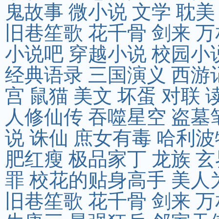
鬼故事
微小说
文学
耽美
旧巷笙歌
花千骨
剑来
万
小说吧
穿越小说
校园小
经典语录
三国演义
西游
宫
鼠猫
美文
坏蛋
对联
人修仙传
吞噬星空
盗墓
说
诛仙
庶女有毒
哈利波
肥红瘦
极品家丁
龙族
玄
罪
校花的贴身高手
美人
旧巷笙歌
花千骨
剑来
万