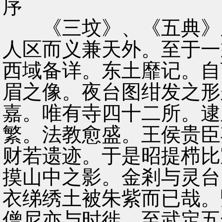
序
《三坟》、《五典》之
人区而义兼天外。至于一
西域备详。东土靡记。自
眉之像。夜台图绀发之形
嘉。唯有寺四十二所。逮
繁。法教愈盛。王侯贵臣
财若遗迹。于是昭提栉比
摸山中之影。金剎与灵台
衣绨绣土被朱紫而已哉。
僧尼亦与时徙。至武定五