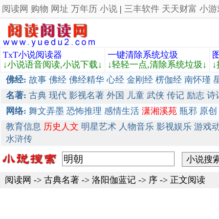
阅读网
购物
网址
万年历
小说
|
三丰软件
天天财富
小游
TxT小说阅读器
一键清除系统垃圾
↓小说语音阅读,小说下载↓
↓轻轻一点,清除系统垃圾↓
佛经:
故事
佛经
佛经精华
心经
金刚经
楞伽经
南怀瑾
名著:
古典
现代
影视名著
外国
儿童
武侠
传记
励志
诗
网络:
舞文弄墨
恐怖推理
感情生活
潇湘溪苑
瓶邪
原创
教育信息
历史人文
明星艺术
人物音乐
影视娱乐
游戏
水浒传
阅读网
->
古典名著
->
洛阳伽蓝记
-> 序 -> 正文阅读