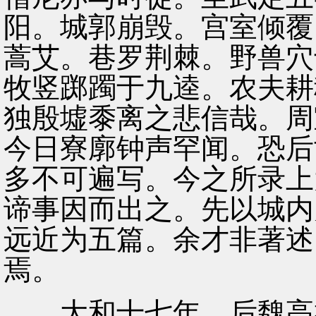
阳。城郭崩毁。宫室倾覆
蒿艾。巷罗荆棘。野兽穴
牧竖踯躅于九逵。农夫耕
独殷墟黍离之悲信哉。周
今日寮廓钟声罕闻。恐后
多不可遍写。今之所录上
谛事因而出之。先以城内
远近为五篇。余才非著述
焉。
大和十七年。后魏高祖