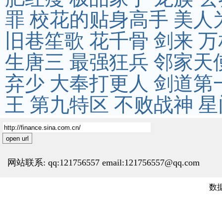
罪
校花的贴身高手
美人
旧巷笙歌
花千骨
剑来
万
生唐三
最强狂兵
邻家天
弃少
大奉打更人
剑道第
王
第九特区
不败战神
星
open url
网站联系: qq:121756557 email:121756557@qq.com