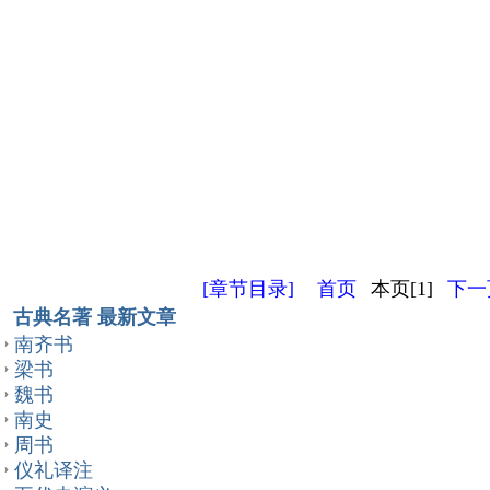
[章节目录]
首页
本页[1]
下一页
古典名著 最新文章
南齐书
梁书
魏书
南史
周书
仪礼译注