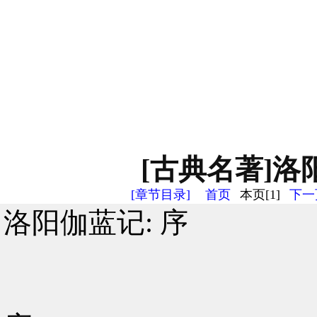
[古典名著]洛阳
[章节目录]
首页
本页[1]
下一页
洛阳伽蓝记: 序