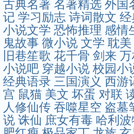
古典名著
名著精选
外国
记
学习励志
诗词散文
经
小说文学
恐怖推理
感情
鬼故事
微小说
文学
耽美
旧巷笙歌
花千骨
剑来
万
小说吧
穿越小说
校园小
经典语录
三国演义
西游
宫
鼠猫
美文
坏蛋
对联
人修仙传
吞噬星空
盗墓
说
诛仙
庶女有毒
哈利波
肥红瘦
极品家丁
龙族
玄