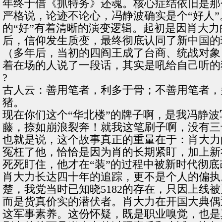
年终于借《抓特务》还魂。核心症结依旧是那
严格说，论迹不论心，冯静波确实是个“好人
的“好”有着清晰的演变逻辑。起初是因肖大
后，信仰发生质变，最终彻底认同了新中国的
（多年后，当初的四阎王成了台商、统战对象
着在场的人说了一段话，其实是吼给自己听的
?
古人云：善用笔者，利多于骨；不善用笔者，
猪。
现在你们这个“华北楼”的牌子啊，是我冯静
藤，捺如崩浪裂奔！就我这笔刷子啊，没有三
也就是说，这个故事真正的重量在于：肖大力
冤枉了他，恰恰是因为肖的长期紧盯，加上新
死死盯住，他才在“装”的过程中被新时代彻底
肖大力长达四十年的追踪，更不是个人的偏执
楚，我党当时已知晓5182的存在，只因上
而是货真价实的潜伏者。肖大力在开国大典偶
这军事素养。这份怀疑，既是职业嗅觉，也是