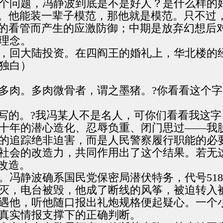
个问题，冯静波到底是不是好人？是什么样的
”。他能装一辈子模范，那他就是模范。只不过
力的看管而产生的应激防御；中期是放弃幻想后
理念。
，回大陆投资。在四阎王的婚礼上，华北楼的
独白）
多肉。多肉微骨者，谓之墨猪。?你看看这个
波写的。?我冯某人不是名人，可你们看看我这
十年的潜心造化、忍辱负重、闭门思过——我
的追踪绝非迫害，而是人民警察履行职能的必要
社会的改造力，共同作用出了这个结果。若无
改造。
。冯静波确系国民党保密局潜伏特务，代号51
线被灭，电台被毁，他成了断线的风筝，被迫转
遇他，听他随口报出礼炮规格便起疑心。一个
真实情报支撑下的正确判断。