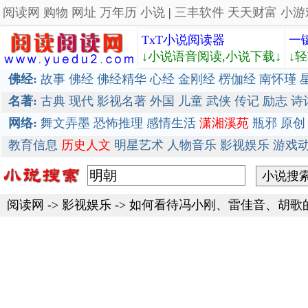
阅读网
购物
网址
万年历
小说
|
三丰软件
天天财富
小游
TxT小说阅读器
一
↓小说语音阅读,小说下载↓
↓
佛经:
故事
佛经
佛经精华
心经
金刚经
楞伽经
南怀瑾
名著:
古典
现代
影视名著
外国
儿童
武侠
传记
励志
诗
网络:
舞文弄墨
恐怖推理
感情生活
潇湘溪苑
瓶邪
原创
教育信息
历史人文
明星艺术
人物音乐
影视娱乐
游戏
阅读网
->
影视娱乐
->
如何看待冯小刚、雷佳音、胡歌