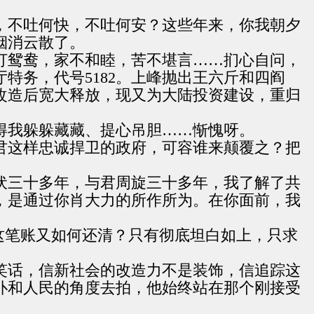
，不吐何快，不吐何安？这些年来，你我朝夕
烟消云散了。
打鸳鸯，家不和睦，苦不堪言……扪心自问，
特务，代号5182。上峰抛出王六斤和四阎
改造后宽大释放，现又为大陆投资建设，重归
得我躲躲藏藏、提心吊胆……惭愧呀。
君这样忠诚捍卫的政府，可容谁来颠覆之？把
伏三十多年，与君周旋三十多年，我了解了共
，是通过你肖大力的所作所为。在你面前，我
这笔账又如何还清？只有彻底坦白如上，只求
笑话，信新社会的改造力不是装饰，信追踪这
仆和人民的角度去拍，他始终站在那个刚接受