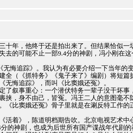
三十年，他终于还是拍出来了。但结果恰似一
失去的可能不止一部9.4分的神剧，冯小刚在
《无悔追踪》。我认为有必要介绍一下当年的变数
建全（《抓特务》《鬼子来了》编剧）将短篇
《无悔追踪》，而叫《比窦娥还冤》。
定了叙事重心：一个潜伏特务一辈子没干坏事
裹挟，身不由己，皆冤。冯王二人的意图毫不
。《比窦娥还冤》骨子里就是在涮反特工作的
《活着》，陈道明档期告吹。北京电视艺术中
4分的神剧，也成为后世所有国产谍战年代剧的祖