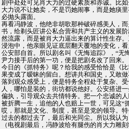
剧中处处可见肖大力的过硬素质和赤诚。比如
大力说不让她卖，不是罚她闹事，而是她痰里
必抛头露面。
再看冯静波，他绝非胡歌那种破碎感美人，而
书，给剃头匠讲公私合营和共产主义的发展阶
然流露，而是被肖大力逼出来的算计性生存。
浸泡中，他亲眼见证底层翻天覆地的变化，看
公安部自首。所以剧名叫《无悔追踪》，“无
尹力接手后的第一功，便是把剧名改了回来。
今日的《抓特务》呢？给我的感受恰恰是《比
果变成了暧昧的留白。想讲共和国史，又敢做
落到观众感受上，便是特务全程处于复杂、受
人，哪怕是装的，街坊都说他好。公安搭进一
偏执，引导观众去共情特务。把一个忠诚的人
被折腾一生，追他的人也赔上一世，可见这“
哎，那就是文化、制度，甚至是党的领导。特
过去的都过去了，最后和光同尘。所以我认为
（电视剧最后，冯静波给有腿伤的肖大力雕刻