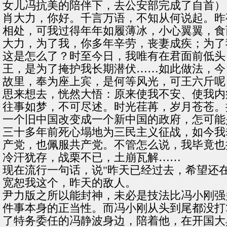
女儿冯抗美的陪伴下，去公安部完成了自首）
肖大力，你好。千言万语，不知从何说起。昨
相处，可我过得年年如履薄冰，小心翼翼，食
大力，为了我，你多年辛劳，丧妻成疾；为了
这是怎么了？时至今日，我唯有在君面前低头
王，是为了掩护我长期潜伏……如此做法，今
故里，奉为座上宾，是何等风光，可王六斤呢
思来想去，恍然大悟：原来使我不安、使我内
往事如梦，不可尽述。时光荏苒，岁月苍苍。
一个旧中国改变成一个新中国的政府，怎可能
三十多年前死心塌地为三民主义征战，如今我
产党，也佩服共产党。不管怎么说，我毕竟也
冷汗犹存，战栗不已，土崩瓦解……
现在流行一句话，说"昨天已经过去，希望还
宽恕我这个，昨天的敌人。
尹力版之所以能封神，未必是技法比冯小刚强
件事本身的正当性。而冯小刚从头到尾都没打
了特务委任的冯静波身边，陪着他，在开国大