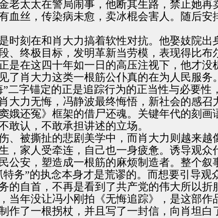
金老太太在警局闹事，他断其生路，禁止她再
有血丝，传染病未愈，卖冰棍会害人。随后安
是时刻在和肖大力搞着软性对抗。他娶妓院出
段、终极目标，发明革新当劳模，表现得比布
正是在这四十年如一日的高压注视下，他才没
见了肖大力这类一根筋公仆真的在为人民服务
悔”二字锚定的正是追踪行为的正当性与必要性
肖大力无悔，冯静波最终悔悟，新社会的感召
窦娥还冤》框架的借尸还魂。关键年代的刻画
不敢认，不敢承担讲述的立场。
伤、被撕扯的悲剧美学中，而肖大力则越来越
生，家人受牵连，自己也一身疲惫。诱导观众
民公安，塑造成一根筋的麻烦制造者。整个叙
抓特务”的执念本身才是荒谬的。而想要引导观
务的自首，不再是看到了共产党的伟大所以折
，当年没让冯小刚拍《无悔追踪》，是这部作
制作了一根拐杖，并且写了一封信，向肖坦白