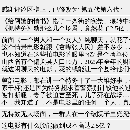
——————
感谢评论区指正，已修改为“第五代第六代”
《给阿嬷的情书》搭了一条街的实景、辗转中泰
《抓特务》就那么几个场景，竟然花了2.5亿
前面《一个男人和一个女人》纯聊天，就花了
这个情景电影就跟《贫嘴张大民》差不多少，花
也不知道在这些拍电影的眼里“亿”是个啥单位
山西省有个偏关县人口10万，2025年全年的财
就这闲聊天的电影，花的钱能让一个县给他们
整部电影，都在讲一个特务干了一大堆好事，
家干杯(还是因为特务想求着警察别计较他的
被打断腿，妻子被迫害至死，儿子死在战场…
不，我知道了，不是电影里的任何一个人，真
无特效无大场面，一群人在一个破院子里兜兜
这电影有什么脸能做到成本高达2.5亿？