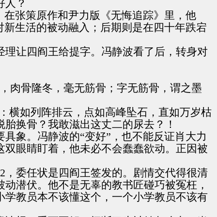
好人？
，在张策原作和尹力版《无悔追踪》里，他
对新生活的被动融入；后期则是在四十年跌宕
经理让四阎王给提字。冯静波看了后，转身对
字，肉骨隆冬，毫无筋骨；字无筋骨，谓之墨
字：横如列阵排云，点如高峰坠石，直如万岁枯
脱胎换骨？我敢滋出这丈二的尿去？！
具象。冯静波的“变好”，也不能反证肖大力
这双眼睛盯着，他未必不会蠢蠢欲动。正因被
82，委任状是四阎王签发的。剧情交代得很清
入被动潜伏。他不是无辜的教书匠碰巧被冤枉，
小学教员本不该懂这个，一个小学教员不该有