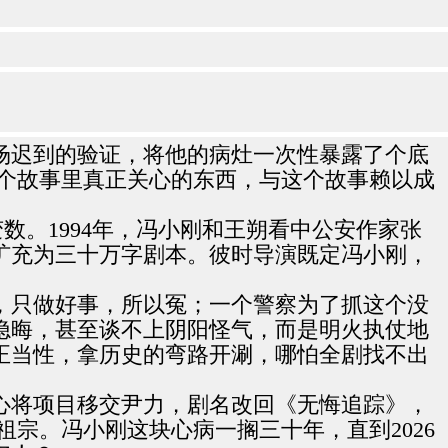
场迟到的验证，将他的病灶一次性暴露了个底
这个故事里真正关心的东西，与这个故事赖以成
。1994年，冯小刚和王朔看中公安作家张
扩充为三十万字剧本。彼时导演既定冯小刚，
，只做好事，所以冤；一个警察为了抓这个没
隐晦，甚至谈不上阴阳怪气，而是明火执仗地
正当性，拿历史的弯路开涮，哪怕全剧找不出
心将项目移交尹力，剧名改回《无悔追踪》，
宗。冯小刚这块心病一搁三十年，直到2026