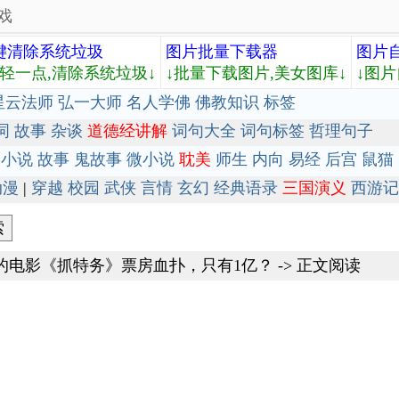
戏
键清除系统垃圾
图片批量下载器
图片
轻轻一点,清除系统垃圾↓
↓批量下载图片,美女图库↓
↓图片
星云法师
弘一大师
名人学佛
佛教知识
标签
词
故事
杂谈
道德经讲解
词句大全
词句标签
哲理句子
小说
故事
鬼故事
微小说
耽美
师生
内向
易经
后宫
鼠猫
动漫
|
穿越
校园
武侠
言情
玄幻
经典语录
三国演义
西游记
的电影《抓特务》票房血扑，只有1亿？
-> 正文阅读