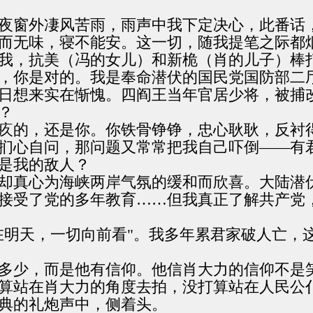
夜窗外凄风苦雨，雨声中我下定决心，此番话
而无味，寝不能安。这一切，随我提笔之际都
我，抗美（冯的女儿）和新桅（肖的儿子）棒
，你是对的。我是奉命潜伏的国民党国防部二厅
日想来实在惭愧。四阎王当年官居少将，被捕
？
疚的，还是你。你铁骨铮铮，忠心耿耿，反衬
扪心自问，那问题又常常把我自己吓倒——有
是我的敌人？
却真心为海峡两岸气氛的缓和而欣喜。大陆潜
接受了党的多年教育……但我真正了解共产党
在明天，一切向前看"。我多年累君家破人亡，
多少，而是他有信仰。他信肖大力的信仰不是
算站在肖大力的角度去拍，没打算站在人民公
典的礼炮声中，侧着头。