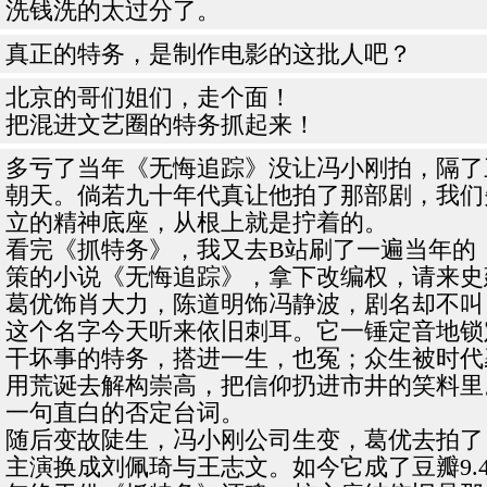
洗钱洗的太过分了。
真正的特务，是制作电影的这批人吧？
北京的哥们姐们，走个面！
把混进文艺圈的特务抓起来！
多亏了当年《无悔追踪》没让冯小刚拍，隔了
朝天。倘若九十年代真让他拍了那部剧，我们
立的精神底座，从根上就是拧着的。
看完《抓特务》，我又去B站刷了一遍当年的
策的小说《无悔追踪》，拿下改编权，请来史
葛优饰肖大力，陈道明饰冯静波，剧名却不叫
这个名字今天听来依旧刺耳。它一锤定音地锁
干坏事的特务，搭进一生，也冤；众生被时代
用荒诞去解构崇高，把信仰扔进市井的笑料里
一句直白的否定台词。
随后变故陡生，冯小刚公司生变，葛优去拍了
主演换成刘佩琦与王志文。如今它成了豆瓣9.