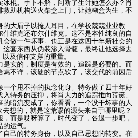
卖冰棍。手下不解，问断了生计她怎么办？肖
排救助机构送火柴盒上门，让她糊盒为生，不
身的大眉子以掩人耳目，在学校兢兢业业教
尔什维克还布尔什维克。这不是本性纯良的自
机会做一件坏事。也正是在这四十年新社会的
。这套东西从伪装渗入骨髓，最终让他选择去
，以及信仰支撑的重量。
力是实的，制度是有效的，追踪是必要的。而
语焉不详，该硬的节点软了，该交代的前因后
像一个甩不掉的执念化身。特务做了四十年好
代入特务的压抑，将肖大力的追踪推向荒诞、
事的暗流变成了，你看看，一个没干坏事的人
众去想的，就是这荒谬的源头来自于哪里呢？
服，而是哎呀算了，时代变了，各退一步吧，
品的运气。
了自己的特务身份，以及自己思想的转变。在