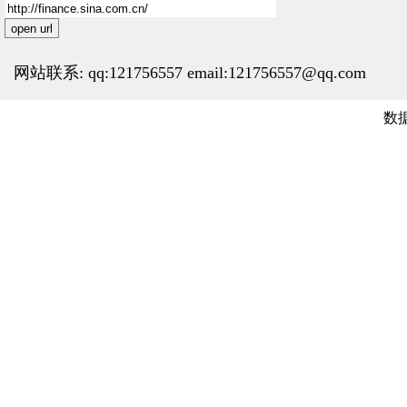
open url
网站联系: qq:121756557 email:121756557@qq.com