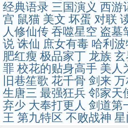
经典语录
三国演义
西游
宫
鼠猫
美文
坏蛋
对联
人修仙传
吞噬星空
盗墓
说
诛仙
庶女有毒
哈利波
肥红瘦
极品家丁
龙族
玄
罪
校花的贴身高手
美人
旧巷笙歌
花千骨
剑来
万
生唐三
最强狂兵
邻家天
弃少
大奉打更人
剑道第
王
第九特区
不败战神
星