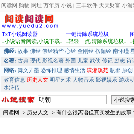
阅读网
购物
网址
万年历
小说
|
三丰软件
天天财富
小游
TxT小说阅读器
一键清除系统垃圾
↓小说语音阅读,小说下载↓
↓轻轻一点,清除系统垃圾↓
佛经:
故事
佛经
佛经精华
心经
金刚经
楞伽经
南怀瑾
名著:
古典
现代
影视名著
外国
儿童
武侠
传记
励志
诗
网络:
舞文弄墨
恐怖推理
感情生活
潇湘溪苑
瓶邪
原创
教育信息
历史人文
明星艺术
人物音乐
影视娱乐
游戏
水浒传
阅读网
->
历史人文
->
有什么很离谱但真实发生的故事