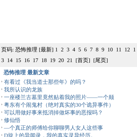
页码: 恐怖推理
[最新]
1
2
3
4
5
6
7
8
9
10
11
12
1
3
14
15
16
17
18
19
20
21
[首页]
[尾页]
恐怖推理 最新文章
有看过《我当道士那些年》的吗？
我所认识的龙族
一座楼兰古墓里竟然贴着我的照片——一个颠
粤东有个闹鬼村（绝对真实的30个诡异事件）
可以用做好事来抵消掉做坏事的恶报吗？
修仙悟
—个真正的师傅给你聊聊男人女人这些事
D旋上的异闻录，我的真实灵异经历。