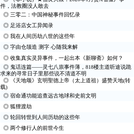
件，法教圈没人敢去
◎
三零二：中国神秘事件回忆录
◎
足浴店女工异闻录
◎
我在人间历劫八世的这些年
◎
字由仓颉造 测字 心随我来解
◎
收集真实灵异事件，一起出本《新聊斋》如何？
◎
鬼话连篇——灵七八祟事件薄，818楼主道听途说跪
求来的寻常日子里那些说不清道不明
◎
《天地颂》玄明聖德上帝（太上道祖）盛赞天地(转
载)
◎
宿命通功能追查远古地球和史前文明
◎
狐狸渡劫
◎
轮回转世到人间历劫的这些年
◎
两个修行人的前世今生