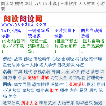
阅读网
购物
网址
万年历
小说
|
三丰软件
天天财富
小游
戏
TxT小说阅
一键清除系
图片批量下
图片自动播
读器
统垃圾
载器
放器
↓小说语音阅
↓轻轻一点,
↓批量下载图
↓图片自动播
读,小说下载
清除系统垃
片,美女图库
放,产品展示
↓
圾↓
↓
↓
佛经:
故事
佛经
佛经精华
心经
金刚经
楞伽经
南怀瑾
星云法师
弘一大师
名人学佛
佛教知识
标签
名著:
古典
现代
影视名著
外国
儿童
武侠
传记
励志
诗
词
故事
杂谈
道德经讲解
词句大全
词句标签
哲理句子
网络:
舞文弄墨
恐怖推理
感情生活
潇湘溪苑
瓶邪
原创
小说
故事
鬼故事
微小说
耽美
师生
内向
易经
后宫
鼠
猫
美文
教育信息
历史人文
明星艺术
人物音乐
影视娱乐
游戏