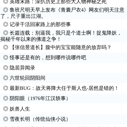
◎
英雄末路：深扒历史上那些大人物神秘之死
◎
鲁班尺明天早上发布《青囊尸衣4》网友们明天注意
了，尺子重出江湖。
◎
记录干活回家路上的那些事
◎
长篇连载：别逼我，我只是个道士啊！捉鬼降妖，
揭秘千年以来的佛道之争！
◎
【张信昱道长】腹中的宝宝能随意的放弃吗？
◎
怪事还是有的，想到哪件说哪件吧
◎
隐居异闻录
◎
六世轮回阴阳间
◎
最新BUG：故天将降大任于斯人也-居然是错的！
◎
阴阳眼（1976年江汉轶事）
◎
妖兽人生
◎
雪夜长明（传统仙侠小说）