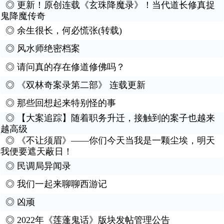
◎
更新！原创连载《玄珠降魔录》！当代道长修真捉
鬼降魔传奇
◎
余生很长，何必慌张(转载)
◎
风水师绝密档案
◎
请问真的存在修道修佛吗？
◎
《双林奇案录第二部》 连载更新
◎
那些回想起来特别怪的事
◎
【大案追踪】随着职务升迁，接触到的案子也越来
越高级
◎
《不让须眉》——你们今天当我是一颗尘埃，明天
我便要遮天蔽日！
◎
民调局异闻录
◎
我们一起来聊聊西游记
◎
凶顽
◎
2022年《莲蓬鬼话》版块发帖管理公告