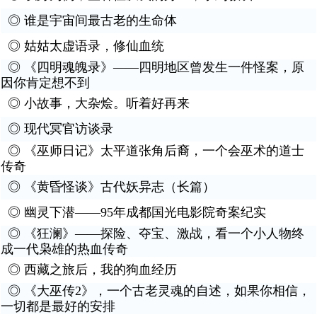
◎
谁是宇宙间最古老的生命体
◎
姑姑太虚语录，修仙血统
◎
《四明魂魄录》——四明地区曾发生一件怪案，原
因你肯定想不到
◎
小故事，大杂烩。听着好再来
◎
现代冥官访谈录
◎
《巫师日记》太平道张角后裔，一个会巫术的道士
传奇
◎
《黄昏怪谈》古代妖异志（长篇）
◎
幽灵下潜——95年成都国光电影院奇案纪实
◎
《狂澜》——探险、夺宝、激战，看一个小人物终
成一代枭雄的热血传奇
◎
西藏之旅后，我的狗血经历
◎
《大巫传2》，一个古老灵魂的自述，如果你相信，
一切都是最好的安排