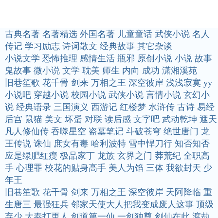
古典名著
名著精选
外国名著
儿童童话
武侠小说
名人
传记
学习励志
诗词散文
经典故事
其它杂谈
小说文学
恐怖推理
感情生活
瓶邪
原创小说
小说
故事
鬼故事
微小说
文学
耽美
师生
内向
成功
潇湘溪苑
旧巷笙歌
花千骨
剑来
万相之王
深空彼岸
浅浅寂寞
yy
小说吧
穿越小说
校园小说
武侠小说
言情小说
玄幻小
说
经典语录
三国演义
西游记
红楼梦
水浒传
古诗
易经
后宫
鼠猫
美文
坏蛋
对联
读后感
文字吧
武动乾坤
遮天
凡人修仙传
吞噬星空
盗墓笔记
斗破苍穹
绝世唐门
龙
王传说
诛仙
庶女有毒
哈利波特
雪中悍刀行
知否知否
应是绿肥红瘦
极品家丁
龙族
玄界之门
莽荒纪
全职高
手
心理罪
校花的贴身高手
美人为馅
三体
我欲封天
少
年王
旧巷笙歌
花千骨
剑来
万相之王
深空彼岸
天阿降临
重
生唐三
最强狂兵
邻家天使大人把我变成废人这事
顶级
弃少
大奉打更人
剑道第一仙
一剑独尊
剑仙在此
渡劫