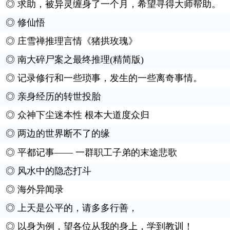
◎
求助，被异灵缠身了一个月，希望寻得大师帮助。
◎
修仙悟
◎
庄雪禅推理言情《猪拱玫瑰》
◎
南大碎尸案之最终推理(精简版)
◎
记录修行和一些琐事，发生的一些离奇事情。
◎
亲身经历的转世投胎
◎
众神下尘迷本性 根本大道度众归
◎
两边的世界断不了的缘
◎
平都记事—— 一群职工子弟的末途悲歌
◎
风水中的隐态打斗
◎
海外异闻录
◎
上天是公平的，请多多行善，
◎
以身为例，望各位从我的身上，学到教训！