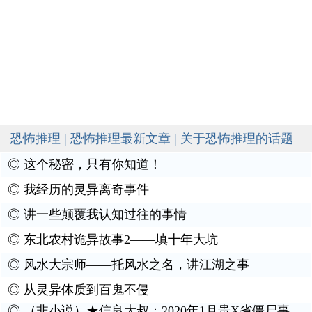
恐怖推理 | 恐怖推理最新文章 | 关于恐怖推理的话题
◎
这个秘密，只有你知道！
◎
我经历的灵异离奇事件
◎
讲一些颠覆我认知过往的事情
◎
东北农村诡异故事2——填十年大坑
◎
风水大宗师——托风水之名，讲江湖之事
◎
从灵异体质到百鬼不侵
◎
（非小说）★信良大叔：2020年1月贵X省僵尸事