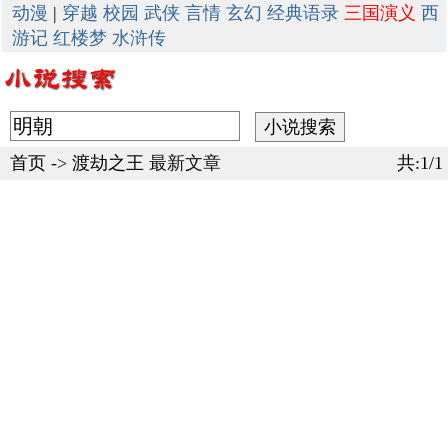
动漫
|
穿越
校园
武侠
言情
玄幻
经典语录
三国演义
西
游记
红楼梦
水浒传
首页
->
渡劫之王
最新文章
共:1/1