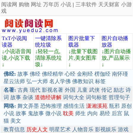
阅读网
购物
网址
万年历
小说
|
三丰软件
天天财富
小游
戏
TxT小说阅
一键清除系
图片批量下
图片自动播
读器
统垃圾
载器
放器
↓小说语音阅
↓轻轻一点,
↓批量下载图
↓图片自动播
读,小说下载
清除系统垃
片,美女图库
放,产品展示
↓
圾↓
↓
↓
佛经:
故事
佛经
佛经精华
心经
金刚经
楞伽经
南怀瑾
星云法师
弘一大师
名人学佛
佛教知识
标签
名著:
古典
现代
影视名著
外国
儿童
武侠
传记
励志
诗
词
故事
杂谈
道德经讲解
词句大全
词句标签
哲理句子
网络:
舞文弄墨
恐怖推理
感情生活
潇湘溪苑
瓶邪
原创
小说
故事
鬼故事
微小说
耽美
师生
内向
易经
后宫
鼠
猫
美文
教育信息
历史人文
明星艺术
人物音乐
影视娱乐
游戏