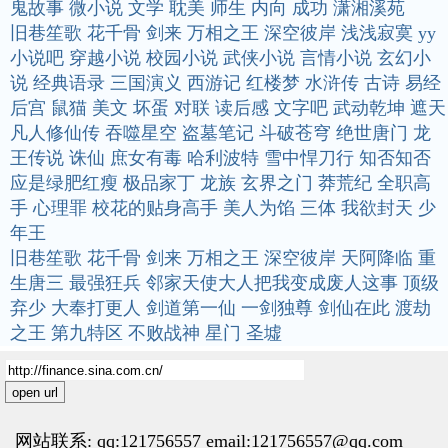
鬼故事
微小说
文学
耽美
师生
内向
成功
潇湘溪苑
旧巷笙歌
花千骨
剑来
万相之王
深空彼岸
浅浅寂寞
yy
小说吧
穿越小说
校园小说
武侠小说
言情小说
玄幻小
说
经典语录
三国演义
西游记
红楼梦
水浒传
古诗
易经
后宫
鼠猫
美文
坏蛋
对联
读后感
文字吧
武动乾坤
遮天
凡人修仙传
吞噬星空
盗墓笔记
斗破苍穹
绝世唐门
龙
王传说
诛仙
庶女有毒
哈利波特
雪中悍刀行
知否知否
应是绿肥红瘦
极品家丁
龙族
玄界之门
莽荒纪
全职高
手
心理罪
校花的贴身高手
美人为馅
三体
我欲封天
少
年王
旧巷笙歌
花千骨
剑来
万相之王
深空彼岸
天阿降临
重
生唐三
最强狂兵
邻家天使大人把我变成废人这事
顶级
弃少
大奉打更人
剑道第一仙
一剑独尊
剑仙在此
渡劫
之王
第九特区
不败战神
星门
圣墟
open url
网站联系: qq:121756557 email:121756557@qq.com