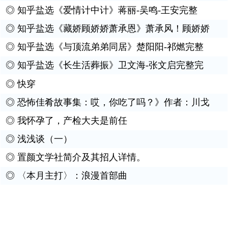
◎
知乎盐选《爱情计中计》蒋丽-吴鸣-王安完整
◎
知乎盐选《藏娇顾娇娇萧承恩》萧承风！顾娇娇
◎
知乎盐选《与顶流弟弟同居》楚阳阳-祁燃完整
◎
知乎盐选《长生活葬振》卫文海-张文启完整完
◎
快穿
◎
恐怖佳肴故事集：哎，你吃了吗？》作者：川戈
◎
我怀孕了，产检大夫是前任
◎
浅浅谈（一）
◎
置颜文学社简介及其招人详情。
◎
〈本月主打〉：浪漫首部曲