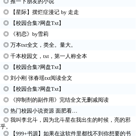
◎
推一下朋友的小说
◎
【星际】摆烂症漫记 by 走走
◎
【校园合集?网盘Txt】
◎
《初恋》by雪莉
◎
万本txt全文，类全。量大。
◎
千本校园文，txt，第一人称全本
◎
【校园合集?网盘Txt】
◎
刘小刚 张春瑶txt阅读全文
◎
【校园合集?网盘Txt】
◎
《抑制剂的副作用》完结全文无删减阅读
◎
热门校园小说资源 面肥看…
◎
我叫李北斗，因为北斗星在我出生的时候，亮的邪
乎。
◎
【999+书源】如果在这软件里都找不到你想要的书