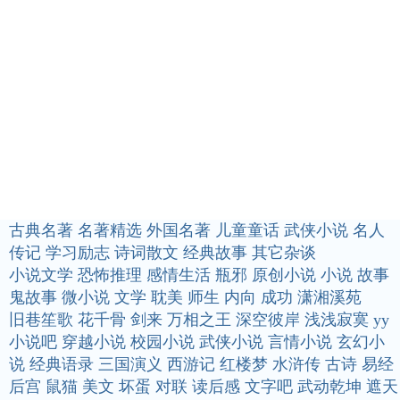
古典名著
名著精选
外国名著
儿童童话
武侠小说
名人
传记
学习励志
诗词散文
经典故事
其它杂谈
小说文学
恐怖推理
感情生活
瓶邪
原创小说
小说
故事
鬼故事
微小说
文学
耽美
师生
内向
成功
潇湘溪苑
旧巷笙歌
花千骨
剑来
万相之王
深空彼岸
浅浅寂寞
yy
小说吧
穿越小说
校园小说
武侠小说
言情小说
玄幻小
说
经典语录
三国演义
西游记
红楼梦
水浒传
古诗
易经
后宫
鼠猫
美文
坏蛋
对联
读后感
文字吧
武动乾坤
遮天