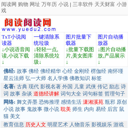
阅读网
购物
网址
万年历
小说
|
三丰软件
天天财富
小游
戏
TxT小说阅
一键清除系
图片批量下
图片自动播
读器
统垃圾
载器
放器
↓小说语音阅
↓轻轻一点,
↓批量下载图
↓图片自动播
读,小说下载
清除系统垃
片,美女图库
放,产品展示
↓
圾↓
↓
↓
佛经:
故事
佛经
佛经精华
心经
金刚经
楞伽经
南怀瑾
星云法师
弘一大师
名人学佛
佛教知识
标签
名著:
古典
现代
影视名著
外国
儿童
武侠
传记
励志
诗
词
故事
杂谈
道德经讲解
词句大全
词句标签
哲理句子
网络:
舞文弄墨
恐怖推理
感情生活
潇湘溪苑
瓶邪
原创
小说
故事
鬼故事
微小说
耽美
师生
内向
易经
后宫
鼠
猫
美文
教育信息
历史人文
明星艺术
人物音乐
影视娱乐
游戏