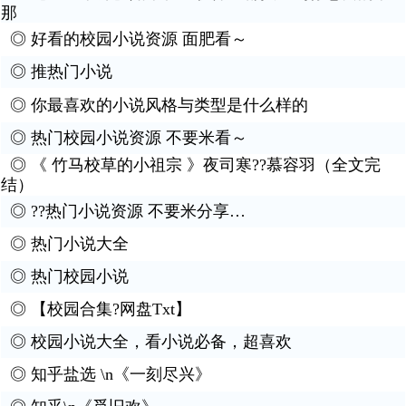
那
◎
好看的校园小说资源 面肥看～
◎
推热门小说
◎
你最喜欢的小说风格与类型是什么样的
◎
热门校园小说资源 不要米看～
◎
《 竹马校草的小祖宗 》夜司寒??慕容羽（全文完
结）
◎
??热门小说资源 不要米分享…
◎
热门小说大全
◎
热门校园小说
◎
【校园合集?网盘Txt】
◎
校园小说大全，看小说必备，超喜欢
◎
知乎盐选 \n《一刻尽兴》