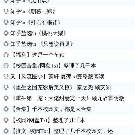
◎
知乎\n《觅旧欢》
◎
知乎\n《朝暮与卿》
◎
知乎\n《拜君石榴裙》
◎
知乎盐选\n《桃桃天赐》
◎
知乎盐选\n 《只想说再见》
◎
【福利】这是一个车贴
◎
【校园合集?网盘Txt】整理了几千本
◎
又【风流医少】萧轩 夏萍txt完整版阅读
◎
《重生之团宠影后美又撩》 秦之尧 顾安知
◎
《重生第一宠：大佬甜妻宠上天》顾九辞霍明澈
◎
【合集】千本校园文，都是大合集
◎
【校园?网盘Txt】整理了几千本
◎
【推文+校园Txt】整理了几千本校园文，还