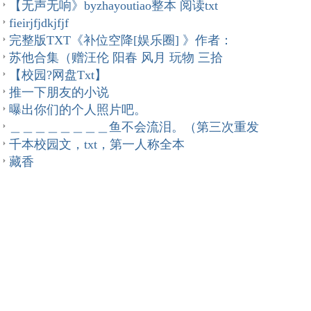
【无声无响》byzhayoutiao整本 阅读txt
fieirjfjdkjfjf
完整版TXT《补位空降[娱乐圈] 》作者：
苏他合集（赠汪伦 阳春 风月 玩物 三拾
【校园?网盘Txt】
推一下朋友的小说
曝出你们的个人照片吧。
＿＿＿＿＿＿＿＿鱼不会流泪。（第三次重发
千本校园文，txt，第一人称全本
藏香