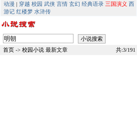
动漫
|
穿越
校园
武侠
言情
玄幻
经典语录
三国演义
西
游记
红楼梦
水浒传
首页
->
校园小说
最新文章
共:3/191