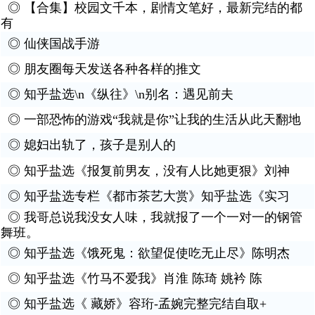
◎
【合集】校园文千本，剧情文笔好，最新完结的都
有
◎
仙侠国战手游
◎
朋友圈每天发送各种各样的推文
◎
知乎盐选\n《纵往》\n别名：遇见前夫
◎
一部恐怖的游戏“我就是你”让我的生活从此天翻地
◎
媳妇出轨了，孩子是别人的
◎
知乎盐选《报复前男友，没有人比她更狠》刘神
◎
知乎盐选专栏《都市茶艺大赏》知乎盐选《实习
◎
我哥总说我没女人味，我就报了一个一对一的钢管
舞班。
◎
知乎盐选《饿死鬼：欲望促使吃无止尽》陈明杰
◎
知乎盐选《竹马不爱我》肖淮 陈琦 姚衿 陈
◎
知乎盐选《 藏娇》容珩-孟婉完整完结自取+