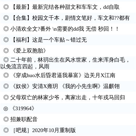
◎
【最新】最新完结各种甜文和车车文，dd自取
◎
【合集】校园文千本，剧情文笔好，车文和??都有
◎
小清欢全文?番外 \n需要的dd我 无偿 秒回！！
◎
【福利】这是一个车贴～错过无
◎
《爱上双胞胎》
◎
二十年前，林玥出生在风水世家，生来浑身白毛，
以免流言四起，风雨
◎
《穿成huo水后昏君逼我暴富》边关月X江南
◎
《奴侯》安清X雍玥 《我的小先生啊》温麒翎
◎
父母双亡的林家少爷，离家出走，十年戎马回归
◎
《319964》
◎
招兼职配音
◎
［吧规］2020年10月重制版